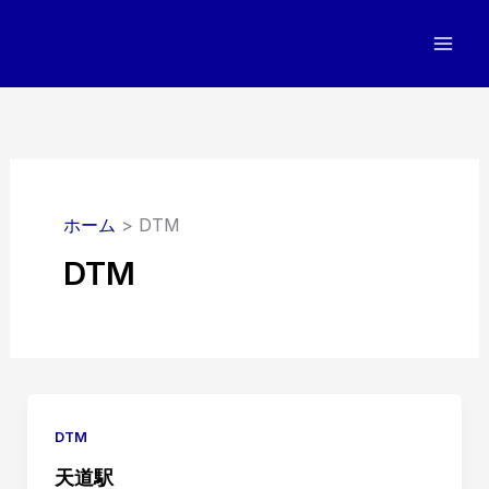
内
容
を
ス
キ
ッ
プ
ホーム
DTM
DTM
DTM
天道駅