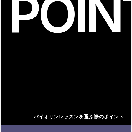
POIN
バイオリンレッスンを選ぶ際のポイント