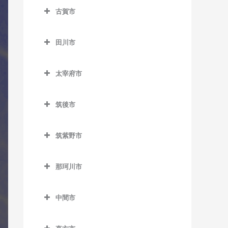
トラバス教室
競馬場前駅のコントラバス
室
室
折尾駅のコントラバス教室
古賀市
藤ノ木駅のコントラバス教
教室
八幡駅のコントラバス教室
古賀市のコントラバス教室
ノーフォーク広場駅のコン
荒木駅のコントラバス教室
楠橋駅のコントラバス教室
室
志井駅のコントラバス教室
トラバス教室
田川市
古賀駅のコントラバス教室
犬塚駅のコントラバス教室
熊西駅のコントラバス教室
二島駅のコントラバス教室
田川市のコントラバス教室
志井公園駅のコントラバス
門司駅のコントラバス教室
ししぶ駅のコントラバス教
大城駅のコントラバス教室
黒崎駅のコントラバス教室
若松駅のコントラバス教室
太宰府市
教室
大藪駅のコントラバス教室
室
門司港駅のコントラバス教
太宰府市のコントラバス教
学校前駅のコントラバス教
黒崎駅前駅のコントラバス
下曽根駅のコントラバス教
室
上伊田駅のコントラバス教
千鳥駅のコントラバス教室
室
室
筑後市
教室
室
室
筑後市のコントラバス教室
太宰府駅のコントラバス教
金島駅のコントラバス教室
木屋瀬駅のコントラバス教
城野駅のコントラバス教室
下伊田駅のコントラバス教
筑紫野市
室
筑後船小屋駅のコントラバ
室
北野駅のコントラバス教室
室
筑紫野市のコントラバス教
徳力嵐山口駅のコントラバ
ス教室
都府楼前駅のコントラバス
三ヶ森駅のコントラバス教
室
ス教室
櫛原駅のコントラバス教室
田川伊田駅のコントラバス
那珂川市
教室
西牟田駅のコントラバス教
室
教室
那珂川市のコントラバス教
朝倉街道駅のコントラバス
徳力公団前駅のコントラバ
久留米駅のコントラバス教
室
都府楼南駅のコントラバス
室
新木屋瀬駅のコントラバス
中間市
教室
ス教室
室
田川後藤寺駅のコントラバ
教室
羽犬塚駅のコントラバス教
教室
中間市のコントラバス教室
ス教室
桜台駅のコントラバス教室
守恒駅のコントラバス教室
久留米高校前駅のコントラ
室
西鉄五条駅のコントラバス