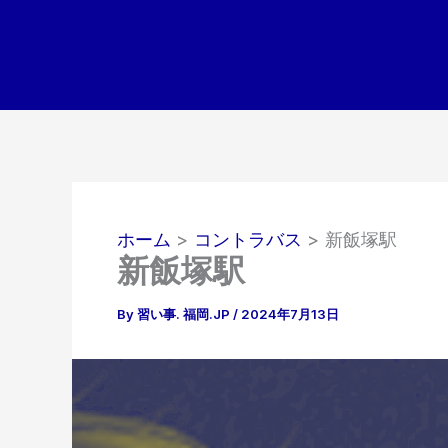
内
容
を
ス
キ
ッ
プ
ホーム
コントラバス
新飯塚駅
新飯塚駅
By
習い事. 福岡.JP
/
2024年7月13日