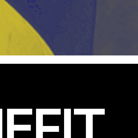
EFIT
.