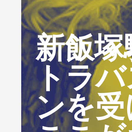
新飯塚
トラバ
ンを受