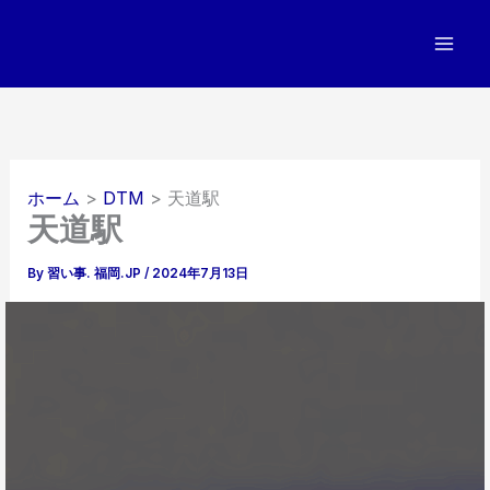
内
容
を
ス
キ
ッ
プ
ホーム
DTM
天道駅
天道駅
By
習い事. 福岡.JP
/
2024年7月13日