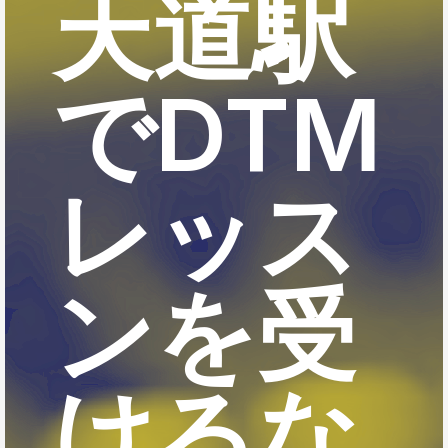
天道駅
でDTM
レッス
ンを受
けるな