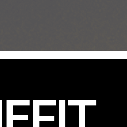
EFIT
.