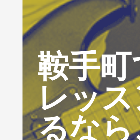
鞍手町
レッス
るなら