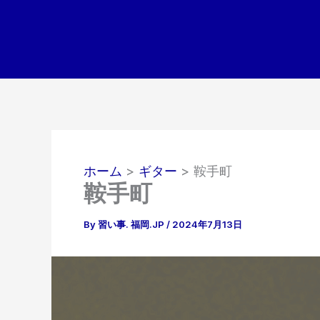
内
容
を
ス
キ
ッ
プ
ホーム
ギター
鞍手町
鞍手町
By
習い事. 福岡.JP
/
2024年7月13日