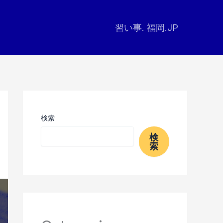
習い事. 福岡.JP
検索
検
索