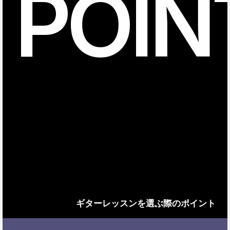
POIN
ギターレッスンを選ぶ際のポイント