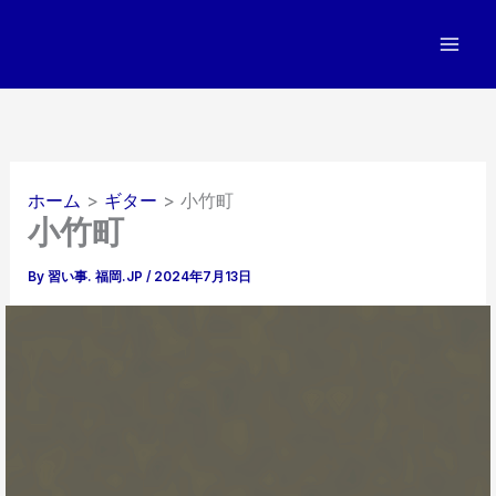
内
容
を
ス
キ
ッ
プ
ホーム
ギター
小竹町
小竹町
By
習い事. 福岡.JP
/
2024年7月13日