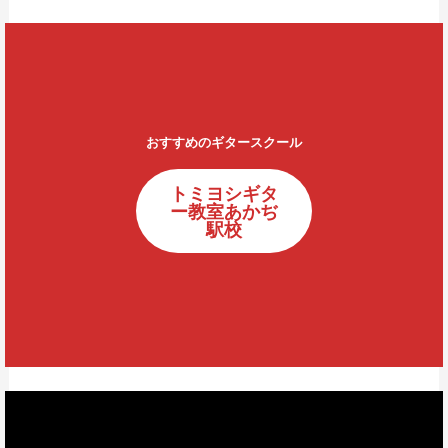
おすすめのギタースクール
トミヨシギタ
ー教室あかぢ
駅校