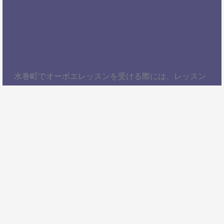
水巻町でオーボエレッスンを受ける際には、レッスン
内容、講師の質、アクセスの良さ、料金体系などを総
合的に考慮することが大切です。自分にぴったりのス
クールを見つけて、楽しくオーボエを学びましょう！
以上、水巻町でオーボエレッスンを受けるための情報
をお届けしました。ぜひ参考にして、自分に合ったオ
ーボエスクールを見つけてください。