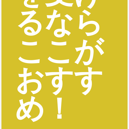
るなら
ここが
おすす
め！