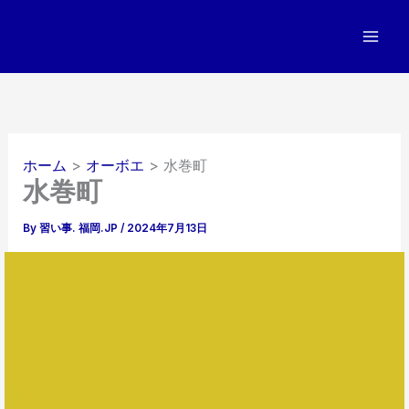
内
容
を
ス
キ
ッ
プ
ホーム
オーボエ
水巻町
水巻町
By
習い事. 福岡.JP
/
2024年7月13日