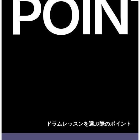
POIN
ドラムレッスンを選ぶ際のポイント