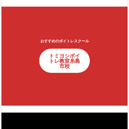
おすすめのボイトレスクール
トミヨシボイ
トレ教室糸島
市校