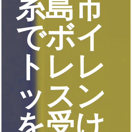
糸島市
でボイ
トレレ
ッスン
を受け