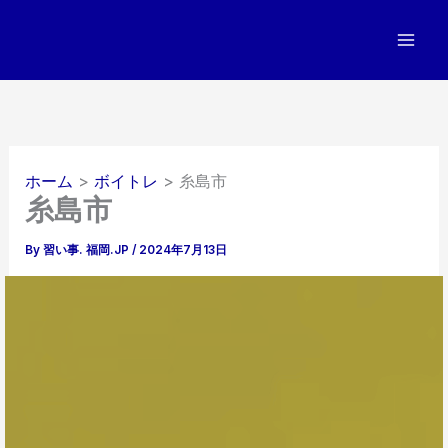
内
容
を
ス
キ
ッ
プ
ホーム
ボイトレ
糸島市
糸島市
By
習い事. 福岡.JP
/
2024年7月13日