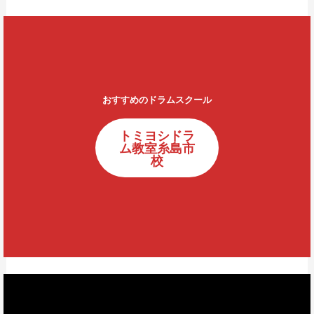
おすすめのドラムスクール
トミヨシドラ
ム教室糸島市
校