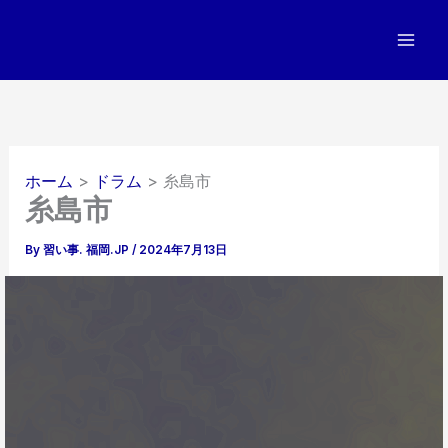
内
容
を
ス
キ
ッ
プ
ホーム
ドラム
糸島市
糸島市
By
習い事. 福岡.JP
/
2024年7月13日