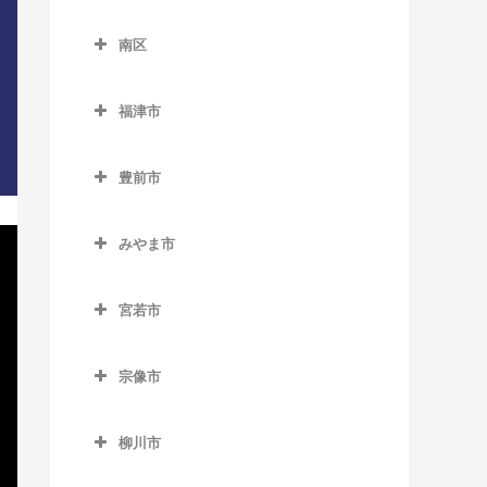
別府駅のDTM教室
下山門駅のDTM教室
東区のDTM教室
三潴駅のDTM教室
天神南駅のDTM教室
櫛田神社前駅のDTM教室
南区
周船寺駅のDTM教室
海ノ中道駅のDTM教室
南久留米駅のDTM教室
唐人町駅のDTM教室
呉服町駅のDTM教室
南区のDTM教室
橋本駅のDTM教室
貝塚駅のDTM教室
宮の陣駅のDTM教室
福津市
西鉄平尾駅のDTM教室
桜並木駅のDTM教室
井尻駅のDTM教室
姪浜駅のDTM教室
香椎駅のDTM教室
福津市のDTM教室
安武駅のDTM教室
西鉄福岡（天神）駅のDTM
雑餉隈駅のDTM教室
大橋駅のDTM教室
豊前市
香椎花園前駅のDTM教室
東福間駅のDTM教室
教室
竹下駅のDTM教室
笹原駅のDTM教室
豊前市のDTM教室
香椎神宮駅のDTM教室
福間駅のDTM教室
薬院駅のDTM教室
みやま市
千代県庁口駅のDTM教室
高宮駅のDTM教室
宇島駅のDTM教室
香椎宮前駅のDTM教室
みやま市のDTM教室
薬院大通駅のDTM教室
中洲川端駅のDTM教室
豊前松江駅のDTM教室
宮若市
雁ノ巣駅のDTM教室
江の浦駅のDTM教室
六本松駅のDTM教室
博多駅のDTM教室
三毛門駅のDTM教室
宮若市のDTM教室
九産大前駅のDTM教室
瀬高駅のDTM教室
渡辺通駅のDTM教室
宗像市
東比恵駅のDTM教室
西戸崎駅のDTM教室
開駅のDTM教室
宗像市のDTM教室
福岡空港駅のDTM教室
柳川市
千早駅のDTM教室
南瀬高駅のDTM教室
赤間駅のDTM教室
南福岡駅のDTM教室
柳川市のDTM教室