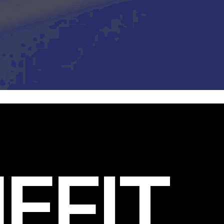
EFIT
.