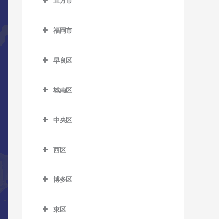
直方市
萩原駅のDTM教室
筑前山家駅のDTM教室
希望が丘高校前駅のDTM教
五郎丸駅のDTM教室
直方市のDTM教室
室
本城駅のDTM教室
天拝山駅のDTM教室
福岡市
聖マリア病院前駅のDTM教
遠賀野駅のDTM教室
筑前垣生駅のDTM教室
森下駅のDTM教室
西鉄二日市駅のDTM教室
福岡市のDTM教室
室
感田駅のDTM教室
筑豊中間駅のDTM教室
早良区
原田駅のDTM教室
善導寺駅のDTM教室
新入駅のDTM教室
早良区のDTM教室
通谷駅のDTM教室
二日市駅のDTM教室
大善寺駅のDTM教室
城南区
筑前植木駅のDTM教室
賀茂駅のDTM教室
中間駅のDTM教室
紫駅のDTM教室
城南区のDTM教室
田主丸駅のDTM教室
筑豊直方駅のDTM教室
次郎丸駅のDTM教室
東中間駅のDTM教室
中央区
梅林駅のDTM教室
筑後草野駅のDTM教室
中泉駅のDTM教室
西新駅のDTM教室
中央区のDTM教室
金山駅のDTM教室
津福駅のDTM教室
西区
直方駅のDTM教室
野芥駅のDTM教室
赤坂駅のDTM教室
茶山駅のDTM教室
西区のDTM教室
西鉄久留米駅のDTM教室
藤棚駅のDTM教室
藤崎駅のDTM教室
大濠公園駅のDTM教室
博多区
七隈駅のDTM教室
今宿駅のDTM教室
花畑駅のDTM教室
南直方御殿口駅のDTM教室
室見駅のDTM教室
桜坂駅のDTM教室
博多区のDTM教室
福大前駅のDTM教室
九大学研都市駅のDTM教室
御井駅のDTM教室
東区
天神駅のDTM教室
祇園駅のDTM教室