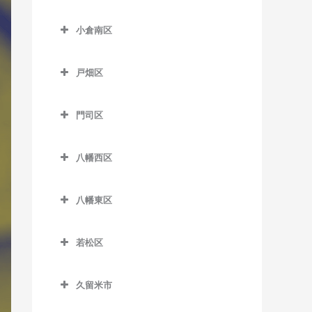
津古駅のDTM教室
小倉北区のDTM教室
東甘木駅のDTM教室
小倉南区
西鉄小郡駅のDTM教室
片野駅のDTM教室
吉野駅のDTM教室
小倉南区のDTM教室
端間駅のDTM教室
香春口三萩野駅のDTM教室
戸畑区
安部山公園駅のDTM教室
松崎駅のDTM教室
小倉駅のDTM教室
戸畑区のDTM教室
石田駅のDTM教室
門司区
三国が丘駅のDTM教室
旦過駅のDTM教室
九州工大前駅のDTM教室
石原町駅のDTM教室
門司区のDTM教室
三沢駅のDTM教室
西小倉駅のDTM教室
戸畑駅のDTM教室
八幡西区
企救丘駅のDTM教室
出光美術館駅のDTM教室
平和通駅のDTM教室
八幡西区のDTM教室
北方駅のDTM教室
関門海峡めかり駅のDTM教
八幡東区
南小倉駅のDTM教室
穴生駅のDTM教室
室
朽網駅のDTM教室
八幡東区のDTM教室
今池駅のDTM教室
九州鉄道記念館駅のDTM教
若松区
競馬場前駅のDTM教室
枝光駅のDTM教室
室
永犬丸駅のDTM教室
若松区のDTM教室
志井駅のDTM教室
スペースワールド駅のDTM
小森江駅のDTM教室
久留米市
折尾駅のDTM教室
奥洞海駅のDTM教室
教室
志井公園駅のDTM教室
久留米市のDTM教室