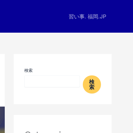
習い事. 福岡.JP
検索
検
索