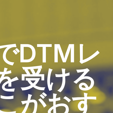
でDTMレ
を受ける
こがおす