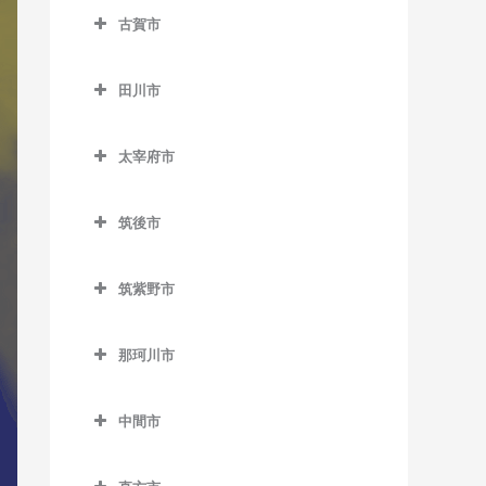
ノーフォーク広場駅のDTM
楠橋駅のDTM教室
藤ノ木駅のDTM教室
八幡駅のDTM教室
古賀市
下曽根駅のDTM教室
教室
荒木駅のDTM教室
熊西駅のDTM教室
二島駅のDTM教室
古賀市のDTM教室
城野駅のDTM教室
門司駅のDTM教室
犬塚駅のDTM教室
田川市
黒崎駅のDTM教室
若松駅のDTM教室
古賀駅のDTM教室
徳力嵐山口駅のDTM教室
門司港駅のDTM教室
大城駅のDTM教室
田川市のDTM教室
黒崎駅前駅のDTM教室
ししぶ駅のDTM教室
太宰府市
徳力公団前駅のDTM教室
学校前駅のDTM教室
大藪駅のDTM教室
木屋瀬駅のDTM教室
千鳥駅のDTM教室
太宰府市のDTM教室
守恒駅のDTM教室
金島駅のDTM教室
上伊田駅のDTM教室
筑後市
三ヶ森駅のDTM教室
太宰府駅のDTM教室
呼野駅のDTM教室
北野駅のDTM教室
下伊田駅のDTM教室
筑後市のDTM教室
新木屋瀬駅のDTM教室
都府楼前駅のDTM教室
筑紫野市
櫛原駅のDTM教室
田川伊田駅のDTM教室
筑後船小屋駅のDTM教室
陣原駅のDTM教室
都府楼南駅のDTM教室
筑紫野市のDTM教室
久留米駅のDTM教室
田川後藤寺駅のDTM教室
西牟田駅のDTM教室
那珂川市
筑豊香月駅のDTM教室
西鉄五条駅のDTM教室
朝倉街道駅のDTM教室
久留米高校前駅のDTM教室
田川市立病院駅のDTM教室
羽犬塚駅のDTM教室
那珂川市のDTM教室
西黒崎駅のDTM教室
桜台駅のDTM教室
中間市
久留米大学前駅のDTM教室
船尾駅のDTM教室
西山駅のDTM教室
筑紫駅のDTM教室
中間市のDTM教室
古賀茶屋駅のDTM教室
糒駅のDTM教室