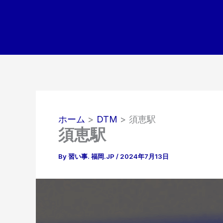
内
容
を
ス
キ
ッ
プ
ホーム
DTM
須恵駅
須恵駅
By
習い事. 福岡.JP
/
2024年7月13日