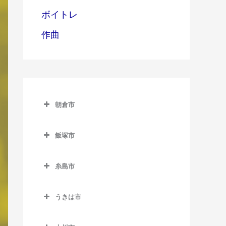
ボイトレ
作曲
朝倉市
朝倉市のDTM教室
飯塚市
甘木駅のDTM教室
飯塚市のDTM教室
上浦駅のDTM教室
糸島市
飯塚駅のDTM教室
馬田駅のDTM教室
糸島市のDTM教室
浦田駅のDTM教室
うきは市
一貴山駅のDTM教室
上穂波駅のDTM教室
うきは市のDTM教室
糸島高校前駅のDTM教室