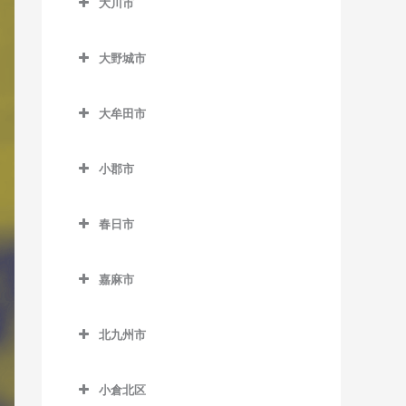
大川市
上三緒駅のDTM教室
うきは駅のDTM教室
加布里駅のDTM教室
大川市のDTM教室
九郎原駅のDTM教室
筑後大石駅のDTM教室
大野城市
鹿家駅のDTM教室
新飯塚駅のDTM教室
筑後吉井駅のDTM教室
大野城市のDTM教室
大入駅のDTM教室
大牟田市
筑前内野駅のDTM教室
大野城駅のDTM教室
筑前深江駅のDTM教室
大牟田市のDTM教室
筑前庄内駅のDTM教室
下大利駅のDTM教室
小郡市
筑前前原駅のDTM教室
大牟田駅のDTM教室
筑前大分駅のDTM教室
白木原駅のDTM教室
小郡市のDTM教室
波多江駅のDTM教室
銀水駅のDTM教室
春日市
天道駅のDTM教室
水城駅のDTM教室
味坂駅のDTM教室
福吉駅のDTM教室
倉永駅のDTM教室
春日市のDTM教室
鯰田駅のDTM教室
今隈駅のDTM教室
嘉麻市
美咲が丘駅のDTM教室
新大牟田駅のDTM教室
春日駅のDTM教室
大板井駅のDTM教室
嘉麻市のDTM教室
新栄町駅のDTM教室
春日原駅のDTM教室
北九州市
大保駅のDTM教室
下鴨生駅のDTM教室
西鉄銀水駅のDTM教室
博多南駅のDTM教室
北九州市のDTM教室
小郡駅のDTM教室
小倉北区
西鉄渡瀬駅のDTM教室