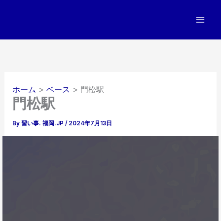
内
容
を
ス
キ
ッ
プ
ホーム
ベース
門松駅
門松駅
By
習い事. 福岡.JP
/
2024年7月13日