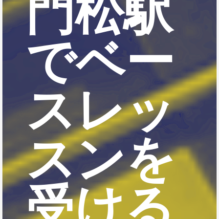
門松駅
でベー
スレッ
スンを
受ける