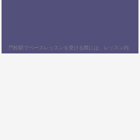
門松駅でベースレッスンを受ける際には、レッスン内
容、講師の質、アクセスの良さ、料金体系などを総合
的に考慮することが大切です。自分にぴったりのスク
ールを見つけて、楽しくベースを学びましょう！以
上、門松駅でベースレッスンを受けるための情報をお
届けしました。ぜひ参考にして、自分に合ったベース
スクールを見つけてください。