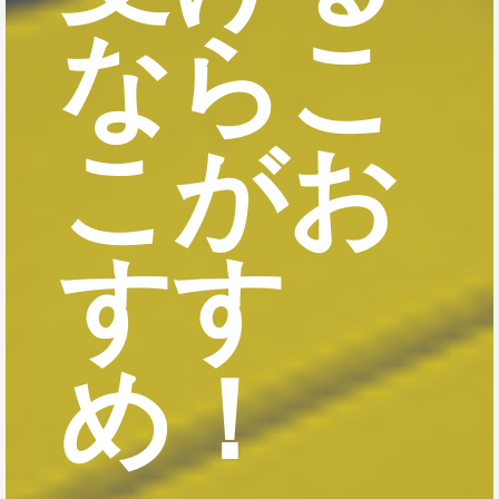
ならこ
こがお
すす
め！