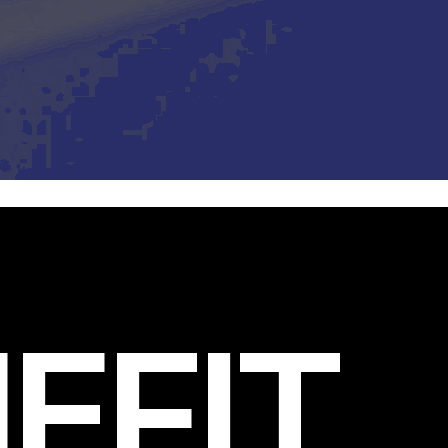
EFIT
.