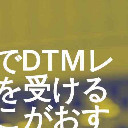
でDTMレ
を受ける
こがおす