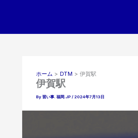
内
容
を
ス
キ
ッ
プ
ホーム
DTM
伊賀駅
伊賀駅
By
習い事. 福岡.JP
/
2024年7月13日