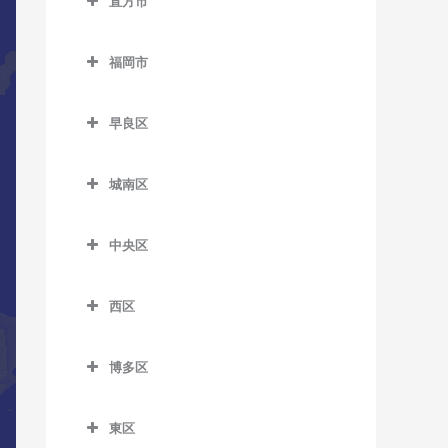
直方市
萩原駅のDTM教室
筑前山家駅のDTM教室
希望が丘高校前駅のDTM教
五郎丸駅のDTM教室
直方市のDTM教室
室
本城駅のDTM教室
天拝山駅のDTM教室
福岡市
聖マリア病院前駅のDTM教
遠賀野駅のDTM教室
筑前垣生駅のDTM教室
森下駅のDTM教室
西鉄二日市駅のDTM教室
福岡市のDTM教室
室
感田駅のDTM教室
筑豊中間駅のDTM教室
早良区
原田駅のDTM教室
善導寺駅のDTM教室
新入駅のDTM教室
早良区のDTM教室
通谷駅のDTM教室
二日市駅のDTM教室
大善寺駅のDTM教室
城南区
筑前植木駅のDTM教室
賀茂駅のDTM教室
中間駅のDTM教室
紫駅のDTM教室
城南区のDTM教室
田主丸駅のDTM教室
筑豊直方駅のDTM教室
次郎丸駅のDTM教室
東中間駅のDTM教室
中央区
梅林駅のDTM教室
筑後草野駅のDTM教室
中泉駅のDTM教室
西新駅のDTM教室
中央区のDTM教室
金山駅のDTM教室
津福駅のDTM教室
西区
直方駅のDTM教室
野芥駅のDTM教室
赤坂駅のDTM教室
茶山駅のDTM教室
西区のDTM教室
西鉄久留米駅のDTM教室
藤棚駅のDTM教室
藤崎駅のDTM教室
大濠公園駅のDTM教室
博多区
七隈駅のDTM教室
今宿駅のDTM教室
花畑駅のDTM教室
南直方御殿口駅のDTM教室
室見駅のDTM教室
桜坂駅のDTM教室
博多区のDTM教室
福大前駅のDTM教室
九大学研都市駅のDTM教室
御井駅のDTM教室
東区
天神駅のDTM教室
祇園駅のDTM教室