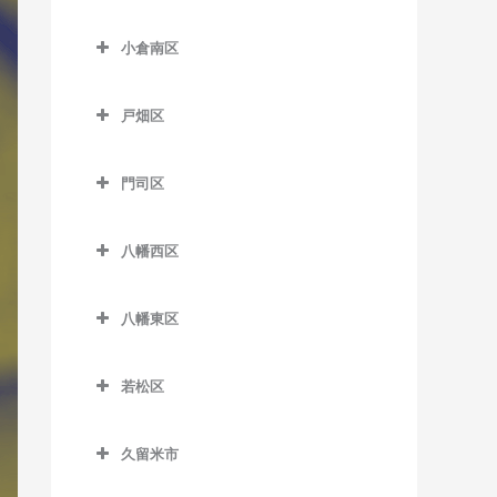
津古駅のDTM教室
小倉北区のDTM教室
東甘木駅のDTM教室
小倉南区
西鉄小郡駅のDTM教室
片野駅のDTM教室
吉野駅のDTM教室
小倉南区のDTM教室
端間駅のDTM教室
香春口三萩野駅のDTM教室
戸畑区
安部山公園駅のDTM教室
松崎駅のDTM教室
小倉駅のDTM教室
戸畑区のDTM教室
石田駅のDTM教室
門司区
三国が丘駅のDTM教室
旦過駅のDTM教室
九州工大前駅のDTM教室
石原町駅のDTM教室
門司区のDTM教室
三沢駅のDTM教室
西小倉駅のDTM教室
戸畑駅のDTM教室
八幡西区
企救丘駅のDTM教室
出光美術館駅のDTM教室
平和通駅のDTM教室
八幡西区のDTM教室
北方駅のDTM教室
関門海峡めかり駅のDTM教
八幡東区
南小倉駅のDTM教室
穴生駅のDTM教室
室
朽網駅のDTM教室
八幡東区のDTM教室
今池駅のDTM教室
九州鉄道記念館駅のDTM教
若松区
競馬場前駅のDTM教室
枝光駅のDTM教室
室
永犬丸駅のDTM教室
若松区のDTM教室
志井駅のDTM教室
スペースワールド駅のDTM
小森江駅のDTM教室
久留米市
折尾駅のDTM教室
奥洞海駅のDTM教室
教室
志井公園駅のDTM教室
久留米市のDTM教室