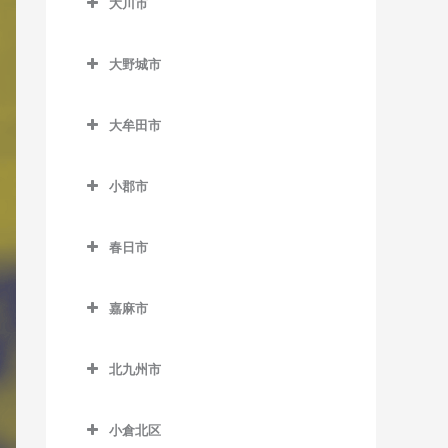
大川市
上三緒駅のDTM教室
うきは駅のDTM教室
加布里駅のDTM教室
大川市のDTM教室
九郎原駅のDTM教室
筑後大石駅のDTM教室
大野城市
鹿家駅のDTM教室
新飯塚駅のDTM教室
筑後吉井駅のDTM教室
大野城市のDTM教室
大入駅のDTM教室
大牟田市
筑前内野駅のDTM教室
大野城駅のDTM教室
筑前深江駅のDTM教室
大牟田市のDTM教室
筑前庄内駅のDTM教室
下大利駅のDTM教室
小郡市
筑前前原駅のDTM教室
大牟田駅のDTM教室
筑前大分駅のDTM教室
白木原駅のDTM教室
小郡市のDTM教室
波多江駅のDTM教室
銀水駅のDTM教室
春日市
天道駅のDTM教室
水城駅のDTM教室
味坂駅のDTM教室
福吉駅のDTM教室
倉永駅のDTM教室
春日市のDTM教室
鯰田駅のDTM教室
今隈駅のDTM教室
嘉麻市
美咲が丘駅のDTM教室
新大牟田駅のDTM教室
春日駅のDTM教室
大板井駅のDTM教室
嘉麻市のDTM教室
新栄町駅のDTM教室
春日原駅のDTM教室
北九州市
大保駅のDTM教室
下鴨生駅のDTM教室
西鉄銀水駅のDTM教室
博多南駅のDTM教室
北九州市のDTM教室
小郡駅のDTM教室
小倉北区
西鉄渡瀬駅のDTM教室