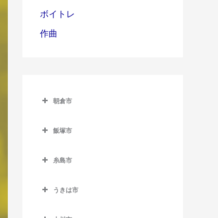
ボイトレ
作曲
朝倉市
朝倉市のDTM教室
飯塚市
甘木駅のDTM教室
飯塚市のDTM教室
上浦駅のDTM教室
糸島市
飯塚駅のDTM教室
馬田駅のDTM教室
糸島市のDTM教室
浦田駅のDTM教室
うきは市
一貴山駅のDTM教室
上穂波駅のDTM教室
うきは市のDTM教室
糸島高校前駅のDTM教室