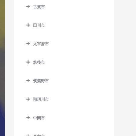
ノーフォーク広場駅のDTM
楠橋駅のDTM教室
藤ノ木駅のDTM教室
八幡駅のDTM教室
古賀市
下曽根駅のDTM教室
教室
荒木駅のDTM教室
熊西駅のDTM教室
二島駅のDTM教室
古賀市のDTM教室
城野駅のDTM教室
門司駅のDTM教室
犬塚駅のDTM教室
田川市
黒崎駅のDTM教室
若松駅のDTM教室
古賀駅のDTM教室
徳力嵐山口駅のDTM教室
門司港駅のDTM教室
大城駅のDTM教室
田川市のDTM教室
黒崎駅前駅のDTM教室
ししぶ駅のDTM教室
太宰府市
徳力公団前駅のDTM教室
学校前駅のDTM教室
大藪駅のDTM教室
木屋瀬駅のDTM教室
千鳥駅のDTM教室
太宰府市のDTM教室
守恒駅のDTM教室
金島駅のDTM教室
上伊田駅のDTM教室
筑後市
三ヶ森駅のDTM教室
太宰府駅のDTM教室
呼野駅のDTM教室
北野駅のDTM教室
下伊田駅のDTM教室
筑後市のDTM教室
新木屋瀬駅のDTM教室
都府楼前駅のDTM教室
筑紫野市
櫛原駅のDTM教室
田川伊田駅のDTM教室
筑後船小屋駅のDTM教室
陣原駅のDTM教室
都府楼南駅のDTM教室
筑紫野市のDTM教室
久留米駅のDTM教室
田川後藤寺駅のDTM教室
西牟田駅のDTM教室
那珂川市
筑豊香月駅のDTM教室
西鉄五条駅のDTM教室
朝倉街道駅のDTM教室
久留米高校前駅のDTM教室
田川市立病院駅のDTM教室
羽犬塚駅のDTM教室
那珂川市のDTM教室
西黒崎駅のDTM教室
桜台駅のDTM教室
中間市
久留米大学前駅のDTM教室
船尾駅のDTM教室
西山駅のDTM教室
筑紫駅のDTM教室
中間市のDTM教室
古賀茶屋駅のDTM教室
糒駅のDTM教室