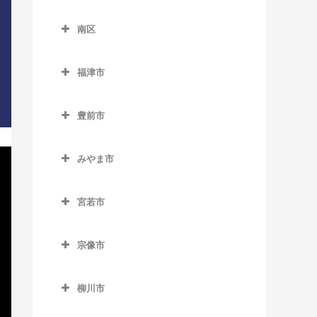
別府駅のDTM教室
下山門駅のDTM教室
東区のDTM教室
三潴駅のDTM教室
天神南駅のDTM教室
櫛田神社前駅のDTM教室
南区
周船寺駅のDTM教室
海ノ中道駅のDTM教室
南久留米駅のDTM教室
唐人町駅のDTM教室
呉服町駅のDTM教室
南区のDTM教室
橋本駅のDTM教室
貝塚駅のDTM教室
宮の陣駅のDTM教室
福津市
西鉄平尾駅のDTM教室
桜並木駅のDTM教室
井尻駅のDTM教室
姪浜駅のDTM教室
香椎駅のDTM教室
福津市のDTM教室
安武駅のDTM教室
西鉄福岡（天神）駅のDTM
雑餉隈駅のDTM教室
大橋駅のDTM教室
豊前市
香椎花園前駅のDTM教室
東福間駅のDTM教室
教室
竹下駅のDTM教室
笹原駅のDTM教室
豊前市のDTM教室
香椎神宮駅のDTM教室
福間駅のDTM教室
薬院駅のDTM教室
みやま市
千代県庁口駅のDTM教室
高宮駅のDTM教室
宇島駅のDTM教室
香椎宮前駅のDTM教室
みやま市のDTM教室
薬院大通駅のDTM教室
中洲川端駅のDTM教室
豊前松江駅のDTM教室
宮若市
雁ノ巣駅のDTM教室
江の浦駅のDTM教室
六本松駅のDTM教室
博多駅のDTM教室
三毛門駅のDTM教室
宮若市のDTM教室
九産大前駅のDTM教室
瀬高駅のDTM教室
渡辺通駅のDTM教室
宗像市
東比恵駅のDTM教室
西戸崎駅のDTM教室
開駅のDTM教室
宗像市のDTM教室
福岡空港駅のDTM教室
柳川市
千早駅のDTM教室
南瀬高駅のDTM教室
赤間駅のDTM教室
南福岡駅のDTM教室
柳川市のDTM教室