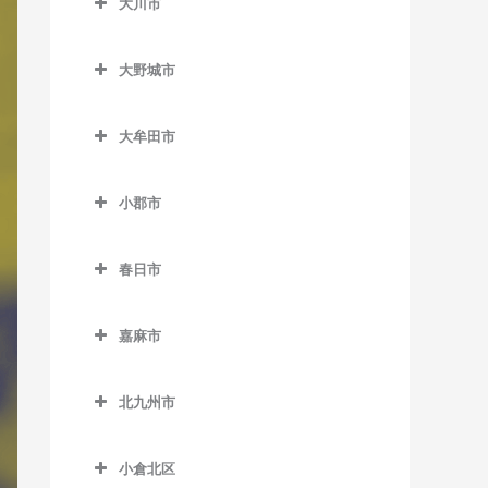
大川市
上三緒駅のDTM教室
うきは駅のDTM教室
加布里駅のDTM教室
大川市のDTM教室
九郎原駅のDTM教室
筑後大石駅のDTM教室
大野城市
鹿家駅のDTM教室
新飯塚駅のDTM教室
筑後吉井駅のDTM教室
大野城市のDTM教室
大入駅のDTM教室
大牟田市
筑前内野駅のDTM教室
大野城駅のDTM教室
筑前深江駅のDTM教室
大牟田市のDTM教室
筑前庄内駅のDTM教室
下大利駅のDTM教室
小郡市
筑前前原駅のDTM教室
大牟田駅のDTM教室
筑前大分駅のDTM教室
白木原駅のDTM教室
小郡市のDTM教室
波多江駅のDTM教室
銀水駅のDTM教室
春日市
天道駅のDTM教室
水城駅のDTM教室
味坂駅のDTM教室
福吉駅のDTM教室
倉永駅のDTM教室
春日市のDTM教室
鯰田駅のDTM教室
今隈駅のDTM教室
嘉麻市
美咲が丘駅のDTM教室
新大牟田駅のDTM教室
春日駅のDTM教室
大板井駅のDTM教室
嘉麻市のDTM教室
新栄町駅のDTM教室
春日原駅のDTM教室
北九州市
大保駅のDTM教室
下鴨生駅のDTM教室
西鉄銀水駅のDTM教室
博多南駅のDTM教室
北九州市のDTM教室
小郡駅のDTM教室
小倉北区
西鉄渡瀬駅のDTM教室