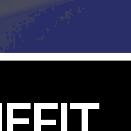
EFIT
.