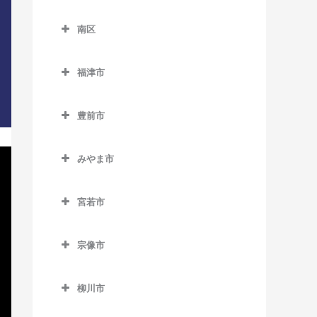
別府駅のDTM教室
下山門駅のDTM教室
東区のDTM教室
三潴駅のDTM教室
天神南駅のDTM教室
櫛田神社前駅のDTM教室
南区
周船寺駅のDTM教室
海ノ中道駅のDTM教室
南久留米駅のDTM教室
唐人町駅のDTM教室
呉服町駅のDTM教室
南区のDTM教室
橋本駅のDTM教室
貝塚駅のDTM教室
宮の陣駅のDTM教室
福津市
西鉄平尾駅のDTM教室
桜並木駅のDTM教室
井尻駅のDTM教室
姪浜駅のDTM教室
香椎駅のDTM教室
福津市のDTM教室
安武駅のDTM教室
西鉄福岡（天神）駅のDTM
雑餉隈駅のDTM教室
大橋駅のDTM教室
豊前市
香椎花園前駅のDTM教室
東福間駅のDTM教室
教室
竹下駅のDTM教室
笹原駅のDTM教室
豊前市のDTM教室
香椎神宮駅のDTM教室
福間駅のDTM教室
薬院駅のDTM教室
みやま市
千代県庁口駅のDTM教室
高宮駅のDTM教室
宇島駅のDTM教室
香椎宮前駅のDTM教室
みやま市のDTM教室
薬院大通駅のDTM教室
中洲川端駅のDTM教室
豊前松江駅のDTM教室
宮若市
雁ノ巣駅のDTM教室
江の浦駅のDTM教室
六本松駅のDTM教室
博多駅のDTM教室
三毛門駅のDTM教室
宮若市のDTM教室
九産大前駅のDTM教室
瀬高駅のDTM教室
渡辺通駅のDTM教室
宗像市
東比恵駅のDTM教室
西戸崎駅のDTM教室
開駅のDTM教室
宗像市のDTM教室
福岡空港駅のDTM教室
柳川市
千早駅のDTM教室
南瀬高駅のDTM教室
赤間駅のDTM教室
南福岡駅のDTM教室
柳川市のDTM教室