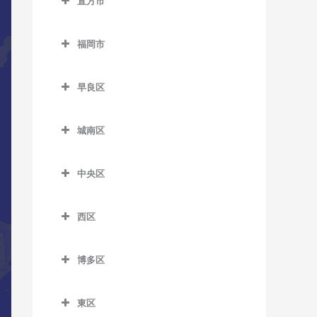
直方市
萩原駅のDTM教室
筑前山家駅のDTM教室
希望が丘高校前駅のDTM教
五郎丸駅のDTM教室
直方市のDTM教室
室
本城駅のDTM教室
天拝山駅のDTM教室
福岡市
聖マリア病院前駅のDTM教
遠賀野駅のDTM教室
筑前垣生駅のDTM教室
森下駅のDTM教室
西鉄二日市駅のDTM教室
福岡市のDTM教室
室
感田駅のDTM教室
筑豊中間駅のDTM教室
早良区
原田駅のDTM教室
善導寺駅のDTM教室
新入駅のDTM教室
早良区のDTM教室
通谷駅のDTM教室
二日市駅のDTM教室
大善寺駅のDTM教室
城南区
筑前植木駅のDTM教室
賀茂駅のDTM教室
中間駅のDTM教室
紫駅のDTM教室
城南区のDTM教室
田主丸駅のDTM教室
筑豊直方駅のDTM教室
次郎丸駅のDTM教室
東中間駅のDTM教室
中央区
梅林駅のDTM教室
筑後草野駅のDTM教室
中泉駅のDTM教室
西新駅のDTM教室
中央区のDTM教室
金山駅のDTM教室
津福駅のDTM教室
西区
直方駅のDTM教室
野芥駅のDTM教室
赤坂駅のDTM教室
茶山駅のDTM教室
西区のDTM教室
西鉄久留米駅のDTM教室
藤棚駅のDTM教室
藤崎駅のDTM教室
大濠公園駅のDTM教室
博多区
七隈駅のDTM教室
今宿駅のDTM教室
花畑駅のDTM教室
南直方御殿口駅のDTM教室
室見駅のDTM教室
桜坂駅のDTM教室
博多区のDTM教室
福大前駅のDTM教室
九大学研都市駅のDTM教室
御井駅のDTM教室
東区
天神駅のDTM教室
祇園駅のDTM教室