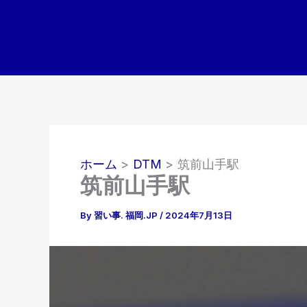
内
容
を
ス
キ
ッ
プ
ホーム
DTM
筑前山手駅
筑前山手駅
By
習い事. 福岡.JP
/
2024年7月13日