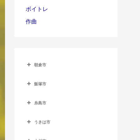
ボイトレ
作曲
朝倉市
朝倉市のDTM教室
飯塚市
甘木駅のDTM教室
飯塚市のDTM教室
上浦駅のDTM教室
糸島市
飯塚駅のDTM教室
馬田駅のDTM教室
糸島市のDTM教室
浦田駅のDTM教室
うきは市
一貴山駅のDTM教室
上穂波駅のDTM教室
うきは市のDTM教室
糸島高校前駅のDTM教室