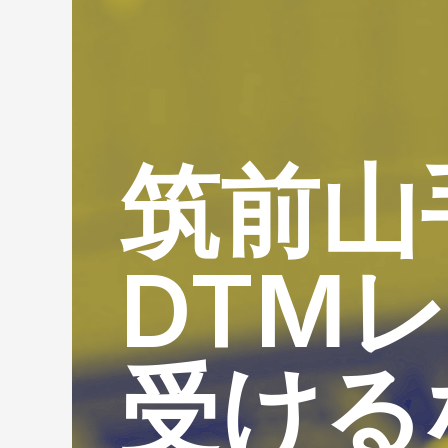
筑前山
DTM
受ける