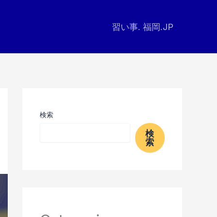
習い事. 福岡.JP
検索
検
索