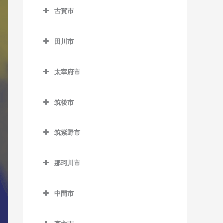
ノーフォーク広場駅のDTM
楠橋駅のDTM教室
藤ノ木駅のDTM教室
八幡駅のDTM教室
古賀市
下曽根駅のDTM教室
教室
荒木駅のDTM教室
熊西駅のDTM教室
二島駅のDTM教室
古賀市のDTM教室
城野駅のDTM教室
門司駅のDTM教室
犬塚駅のDTM教室
田川市
黒崎駅のDTM教室
若松駅のDTM教室
古賀駅のDTM教室
徳力嵐山口駅のDTM教室
門司港駅のDTM教室
大城駅のDTM教室
田川市のDTM教室
黒崎駅前駅のDTM教室
ししぶ駅のDTM教室
太宰府市
徳力公団前駅のDTM教室
学校前駅のDTM教室
大藪駅のDTM教室
木屋瀬駅のDTM教室
千鳥駅のDTM教室
太宰府市のDTM教室
守恒駅のDTM教室
金島駅のDTM教室
上伊田駅のDTM教室
筑後市
三ヶ森駅のDTM教室
太宰府駅のDTM教室
呼野駅のDTM教室
北野駅のDTM教室
下伊田駅のDTM教室
筑後市のDTM教室
新木屋瀬駅のDTM教室
都府楼前駅のDTM教室
筑紫野市
櫛原駅のDTM教室
田川伊田駅のDTM教室
筑後船小屋駅のDTM教室
陣原駅のDTM教室
都府楼南駅のDTM教室
筑紫野市のDTM教室
久留米駅のDTM教室
田川後藤寺駅のDTM教室
西牟田駅のDTM教室
那珂川市
筑豊香月駅のDTM教室
西鉄五条駅のDTM教室
朝倉街道駅のDTM教室
久留米高校前駅のDTM教室
田川市立病院駅のDTM教室
羽犬塚駅のDTM教室
那珂川市のDTM教室
西黒崎駅のDTM教室
桜台駅のDTM教室
中間市
久留米大学前駅のDTM教室
船尾駅のDTM教室
西山駅のDTM教室
筑紫駅のDTM教室
中間市のDTM教室
古賀茶屋駅のDTM教室
糒駅のDTM教室