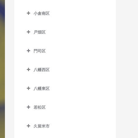
津古駅のDTM教室
小倉北区のDTM教室
東甘木駅のDTM教室
小倉南区
西鉄小郡駅のDTM教室
片野駅のDTM教室
吉野駅のDTM教室
小倉南区のDTM教室
端間駅のDTM教室
香春口三萩野駅のDTM教室
戸畑区
安部山公園駅のDTM教室
松崎駅のDTM教室
小倉駅のDTM教室
戸畑区のDTM教室
石田駅のDTM教室
門司区
三国が丘駅のDTM教室
旦過駅のDTM教室
九州工大前駅のDTM教室
石原町駅のDTM教室
門司区のDTM教室
三沢駅のDTM教室
西小倉駅のDTM教室
戸畑駅のDTM教室
八幡西区
企救丘駅のDTM教室
出光美術館駅のDTM教室
平和通駅のDTM教室
八幡西区のDTM教室
北方駅のDTM教室
関門海峡めかり駅のDTM教
八幡東区
南小倉駅のDTM教室
穴生駅のDTM教室
室
朽網駅のDTM教室
八幡東区のDTM教室
今池駅のDTM教室
九州鉄道記念館駅のDTM教
若松区
競馬場前駅のDTM教室
枝光駅のDTM教室
室
永犬丸駅のDTM教室
若松区のDTM教室
志井駅のDTM教室
スペースワールド駅のDTM
小森江駅のDTM教室
久留米市
折尾駅のDTM教室
奥洞海駅のDTM教室
教室
志井公園駅のDTM教室
久留米市のDTM教室