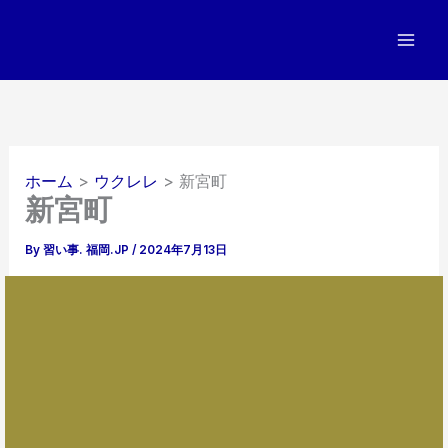
内
容
を
ス
キ
ッ
プ
ホーム
ウクレレ
新宮町
新宮町
By
習い事. 福岡.JP
/
2024年7月13日