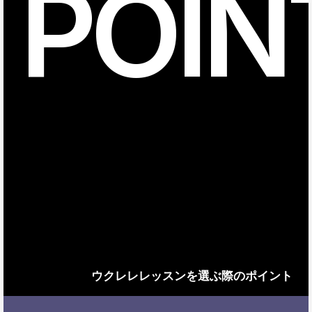
POIN
ウクレレレッスンを選ぶ際のポイント