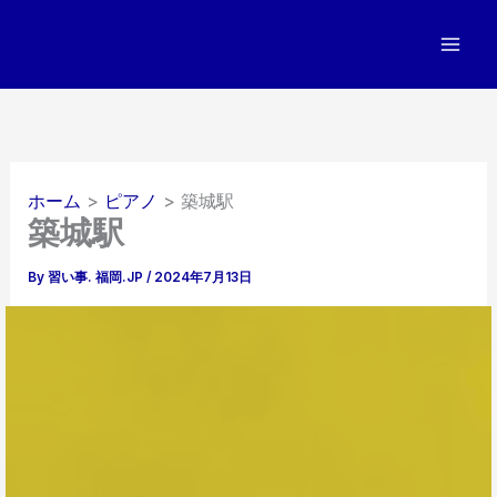
内
容
を
ス
キ
ッ
プ
ホーム
ピアノ
築城駅
築城駅
By
習い事. 福岡.JP
/
2024年7月13日