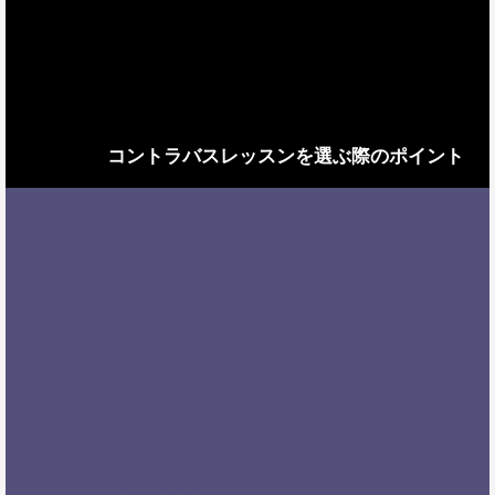
コントラバスレッスンを選ぶ際のポイント