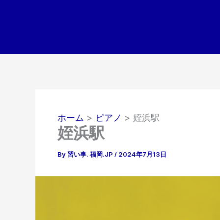
内
容
を
ス
キ
ッ
プ
ホーム
ピアノ
姪浜駅
姪浜駅
By
習い事. 福岡.JP
/
2024年7月13日