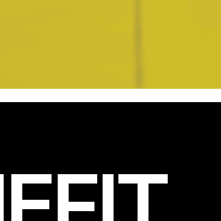
EFIT
.