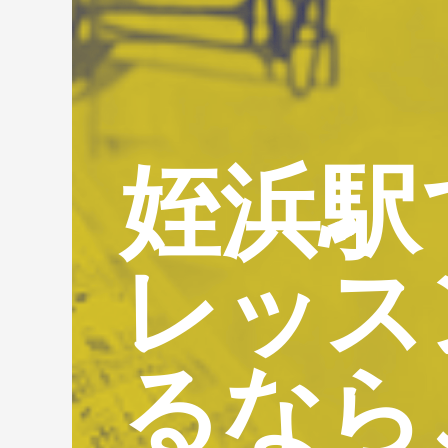
姪浜駅
レッス
るなら