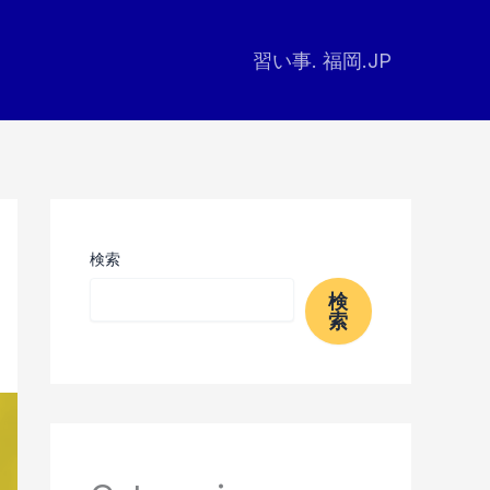
習い事. 福岡.JP
検索
検
索