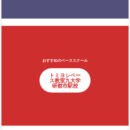
おすすめのベーススクール
トミヨシベー
ス教室九大学
研都市駅校