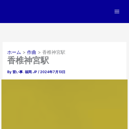
内
容
を
ス
キ
ッ
プ
ホーム
作曲
香椎神宮駅
香椎神宮駅
By
習い事. 福岡.JP
/
2024年7月13日