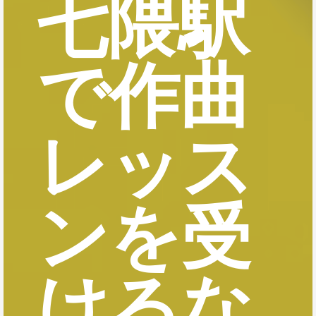
七隈駅
で作曲
レッス
ンを受
けるな