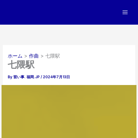
内
容
を
ス
キ
ッ
プ
ホーム
作曲
七隈駅
七隈駅
By
習い事. 福岡.JP
/
2024年7月13日