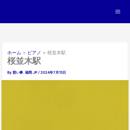
内
容
を
ス
キ
ッ
プ
ホーム
ピアノ
桜並木駅
桜並木駅
By
習い事. 福岡.JP
/
2024年7月13日