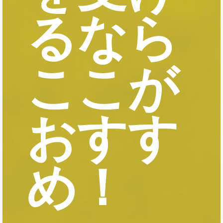
るなら
ここが
おすす
め！