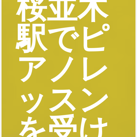
桜並木
駅でピ
アノレ
ッスン
を受け