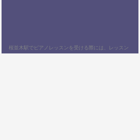
桜並木駅でピアノレッスンを受ける際には、レッスン
内容、講師の質、アクセスの良さ、料金体系などを総
合的に考慮することが大切です。自分にぴったりのス
クールを見つけて、楽しくピアノを学びましょう！以
上、桜並木駅でピアノレッスンを受けるための情報を
お届けしました。ぜひ参考にして、自分に合ったピア
ノスクールを見つけてください。