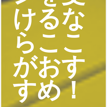
けるな
らここ
がおす
すめ！