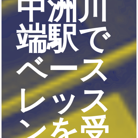
中洲川
端駅で
ベース
レッス
ンを受