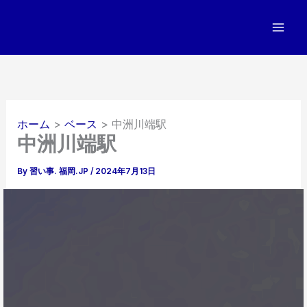
内
容
を
ス
キ
ッ
プ
ホーム
ベース
中洲川端駅
中洲川端駅
By
習い事. 福岡.JP
/
2024年7月13日