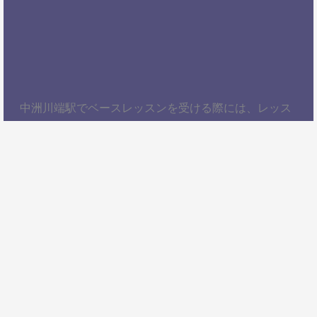
中洲川端駅でベースレッスンを受ける際には、レッス
ン内容、講師の質、アクセスの良さ、料金体系などを
総合的に考慮することが大切です。自分にぴったりの
スクールを見つけて、楽しくベースを学びましょう！
以上、中洲川端駅でベースレッスンを受けるための情
報をお届けしました。ぜひ参考にして、自分に合った
ベーススクールを見つけてください。