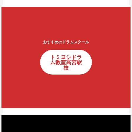
おすすめのドラムスクール
トミヨシドラ
ム教室高宮駅
校