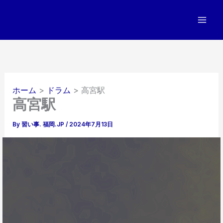
内
容
を
ス
キ
ッ
プ
ホーム
ドラム
高宮駅
高宮駅
By
習い事. 福岡.JP
/
2024年7月13日