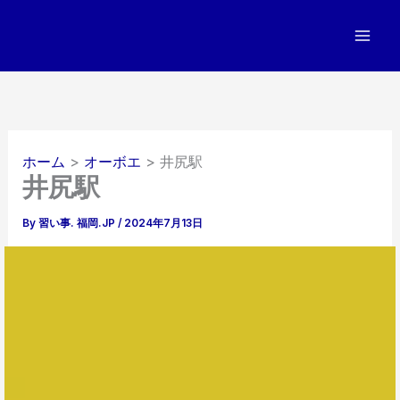
内
容
を
ス
キ
ッ
プ
ホーム
オーボエ
井尻駅
井尻駅
By
習い事. 福岡.JP
/
2024年7月13日