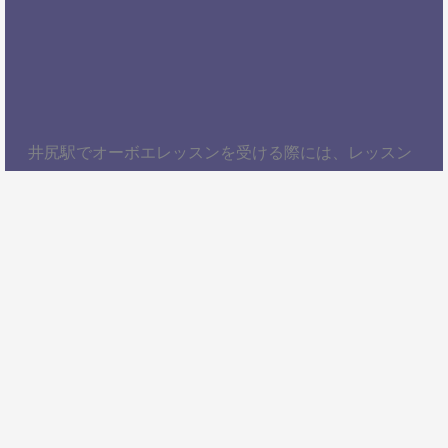
井尻駅でオーボエレッスンを受ける際には、レッスン
内容、講師の質、アクセスの良さ、料金体系などを総
合的に考慮することが大切です。自分にぴったりのス
クールを見つけて、楽しくオーボエを学びましょう！
以上、井尻駅でオーボエレッスンを受けるための情報
をお届けしました。ぜひ参考にして、自分に合ったオ
ーボエスクールを見つけてください。