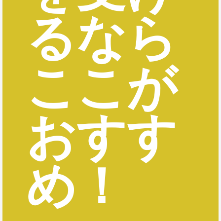
るなら
ここが
おすす
め！