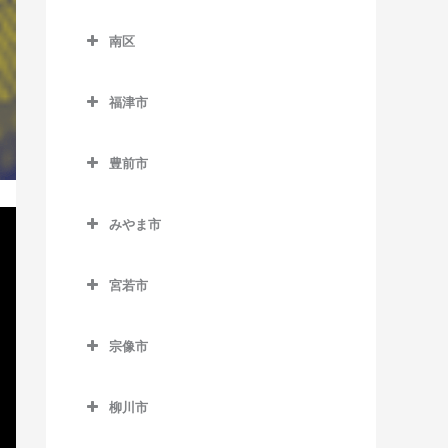
別府駅のベース教室
東区のベース教室
御井駅のベース教室
天神南駅のベース教室
櫛田神社前駅のベース教室
下山門駅のベース教室
南区
海ノ中道駅のベース教室
三潴駅のベース教室
唐人町駅のベース教室
呉服町駅のベース教室
南区のベース教室
周船寺駅のベース教室
貝塚駅のベース教室
福津市
南久留米駅のベース教室
西鉄平尾駅のベース教室
桜並木駅のベース教室
井尻駅のベース教室
橋本駅のベース教室
香椎駅のベース教室
福津市のベース教室
宮の陣駅のベース教室
西鉄福岡（天神）駅のベー
雑餉隈駅のベース教室
大橋駅のベース教室
姪浜駅のベース教室
豊前市
香椎花園前駅のベース教室
東福間駅のベース教室
ス教室
安武駅のベース教室
竹下駅のベース教室
笹原駅のベース教室
豊前市のベース教室
香椎神宮駅のベース教室
福間駅のベース教室
薬院駅のベース教室
みやま市
千代県庁口駅のベース教室
高宮駅のベース教室
宇島駅のベース教室
香椎宮前駅のベース教室
みやま市のベース教室
薬院大通駅のベース教室
中洲川端駅のベース教室
豊前松江駅のベース教室
宮若市
雁ノ巣駅のベース教室
江の浦駅のベース教室
六本松駅のベース教室
博多駅のベース教室
三毛門駅のベース教室
宮若市のベース教室
九産大前駅のベース教室
瀬高駅のベース教室
渡辺通駅のベース教室
宗像市
東比恵駅のベース教室
西戸崎駅のベース教室
開駅のベース教室
宗像市のベース教室
福岡空港駅のベース教室
柳川市
千早駅のベース教室
南瀬高駅のベース教室
赤間駅のベース教室
南福岡駅のベース教室
柳川市のベース教室