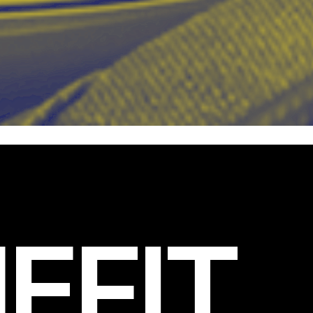
EFIT
.