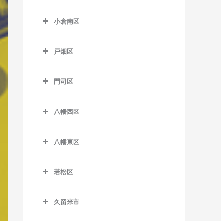
津古駅のベース教室
小倉北区のベース教室
東甘木駅のベース教室
小倉南区
西鉄小郡駅のベース教室
片野駅のベース教室
吉野駅のベース教室
小倉南区のベース教室
端間駅のベース教室
香春口三萩野駅のベース教
戸畑区
安部山公園駅のベース教室
室
松崎駅のベース教室
戸畑区のベース教室
石田駅のベース教室
小倉駅のベース教室
門司区
三国が丘駅のベース教室
九州工大前駅のベース教室
石原町駅のベース教室
門司区のベース教室
旦過駅のベース教室
三沢駅のベース教室
戸畑駅のベース教室
八幡西区
企救丘駅のベース教室
出光美術館駅のベース教室
西小倉駅のベース教室
八幡西区のベース教室
北方駅のベース教室
関門海峡めかり駅のベース
平和通駅のベース教室
八幡東区
穴生駅のベース教室
教室
朽網駅のベース教室
八幡東区のベース教室
南小倉駅のベース教室
今池駅のベース教室
九州鉄道記念館駅のベース
若松区
競馬場前駅のベース教室
枝光駅のベース教室
教室
永犬丸駅のベース教室
若松区のベース教室
志井駅のベース教室
スペースワールド駅のベー
小森江駅のベース教室
久留米市
折尾駅のベース教室
奥洞海駅のベース教室
ス教室
志井公園駅のベース教室
久留米市のベース教室