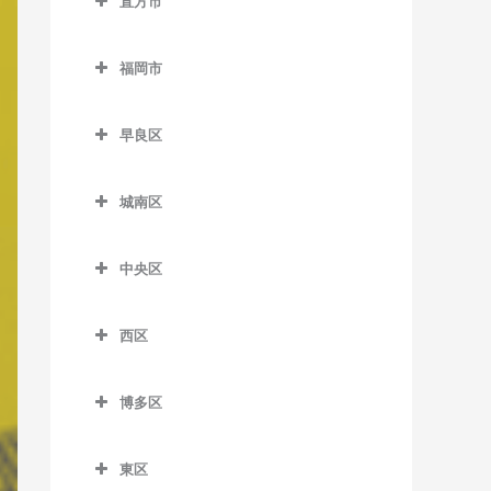
室
直方市
萩原駅のベース教室
筑前山家駅のベース教室
希望が丘高校前駅のベース
糒駅のベース教室
直方市のベース教室
教室
古賀茶屋駅のベース教室
本城駅のベース教室
天拝山駅のベース教室
福岡市
遠賀野駅のベース教室
筑前垣生駅のベース教室
五郎丸駅のベース教室
森下駅のベース教室
西鉄二日市駅のベース教室
福岡市のベース教室
感田駅のベース教室
筑豊中間駅のベース教室
聖マリア病院前駅のベース
早良区
原田駅のベース教室
教室
新入駅のベース教室
早良区のベース教室
通谷駅のベース教室
二日市駅のベース教室
城南区
善導寺駅のベース教室
筑前植木駅のベース教室
賀茂駅のベース教室
中間駅のベース教室
紫駅のベース教室
城南区のベース教室
大善寺駅のベース教室
筑豊直方駅のベース教室
次郎丸駅のベース教室
東中間駅のベース教室
中央区
梅林駅のベース教室
田主丸駅のベース教室
中泉駅のベース教室
西新駅のベース教室
中央区のベース教室
金山駅のベース教室
西区
筑後草野駅のベース教室
直方駅のベース教室
野芥駅のベース教室
赤坂駅のベース教室
茶山駅のベース教室
西区のベース教室
津福駅のベース教室
藤棚駅のベース教室
藤崎駅のベース教室
大濠公園駅のベース教室
博多区
七隈駅のベース教室
今宿駅のベース教室
西鉄久留米駅のベース教室
南直方御殿口駅のベース教
室見駅のベース教室
桜坂駅のベース教室
博多区のベース教室
福大前駅のベース教室
九大学研都市駅のベース教
室
東区
花畑駅のベース教室
天神駅のベース教室
祇園駅のベース教室
室