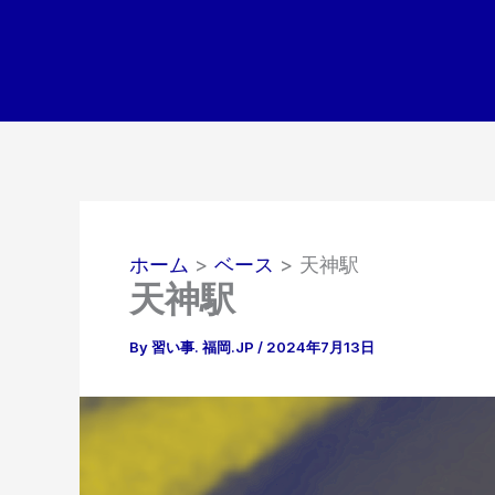
内
容
を
ス
キ
ッ
プ
ホーム
ベース
天神駅
天神駅
By
習い事. 福岡.JP
/
2024年7月13日