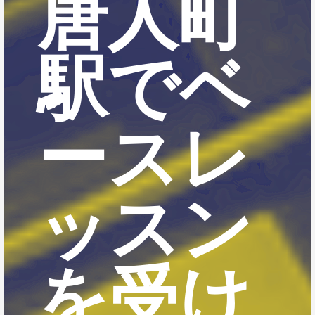
唐人町
駅でベ
ースレ
ッスン
を受け