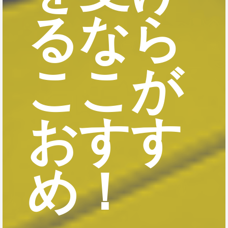
るなら
ここが
おすす
め！