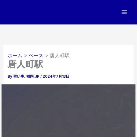
内
容
を
ス
キ
ッ
プ
ホーム
ベース
唐人町駅
唐人町駅
By
習い事. 福岡.JP
/
2024年7月13日