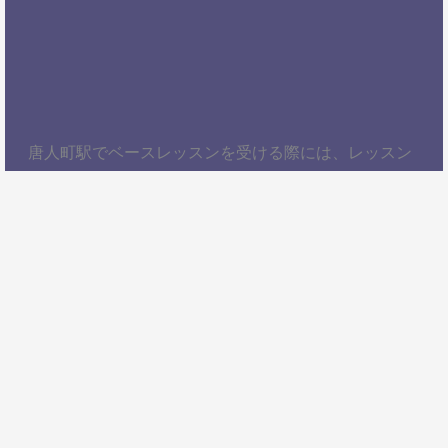
唐人町駅でベースレッスンを受ける際には、レッスン
内容、講師の質、アクセスの良さ、料金体系などを総
合的に考慮することが大切です。自分にぴったりのス
クールを見つけて、楽しくベースを学びましょう！以
上、唐人町駅でベースレッスンを受けるための情報を
お届けしました。ぜひ参考にして、自分に合ったベー
ススクールを見つけてください。