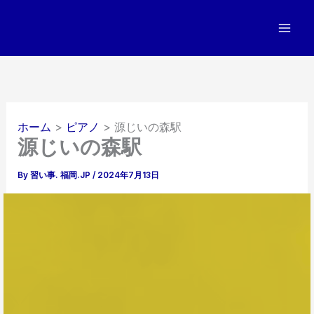
内
容
を
ス
キ
ッ
プ
ホーム
ピアノ
源じいの森駅
源じいの森駅
By
習い事. 福岡.JP
/
2024年7月13日