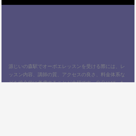
源じいの森駅でオーボエレッスンを受ける際には、レ
ッスン内容、講師の質、アクセスの良さ、料金体系な
どを総合的に考慮することが大切です。自分にぴった
りのスクールを見つけて、楽しくオーボエを学びまし
ょう！以上、源じいの森駅でオーボエレッスンを受け
るための情報をお届けしました。ぜひ参考にして、自
分に合ったオーボエスクールを見つけてください。