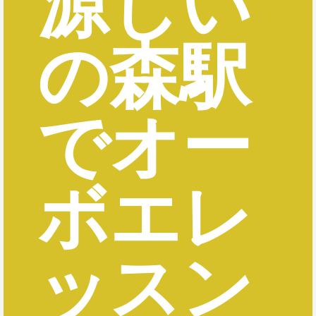
源じい
の森駅
でオー
ボエレ
ッスン