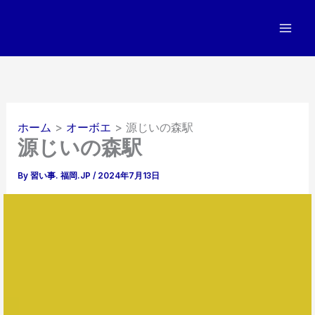
内
容
を
ス
キ
ッ
プ
ホーム
オーボエ
源じいの森駅
源じいの森駅
By
習い事. 福岡.JP
/
2024年7月13日