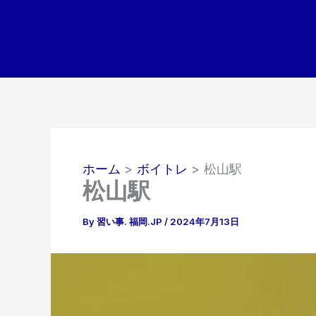
内
容
を
ス
キ
ッ
プ
ホーム
ボイトレ
松山駅
松山駅
By
習い事. 福岡.JP
/
2024年7月13日