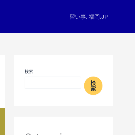
習い事. 福岡.JP
検索
検
索