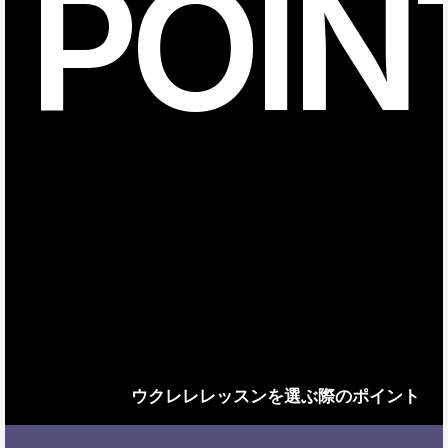
POIN
ウクレレレッスンを選ぶ際のポイント