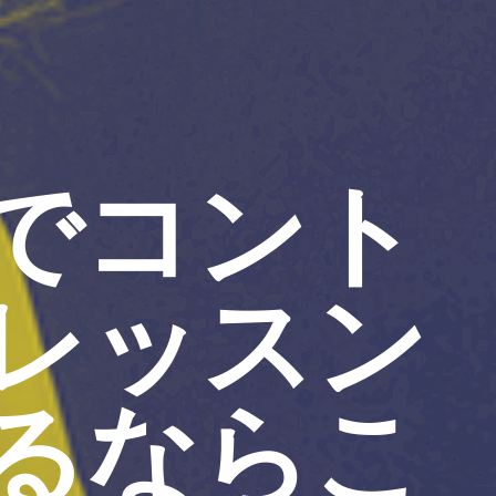
でコント
レッスン
るならこ