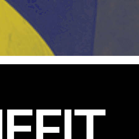
EFIT
.