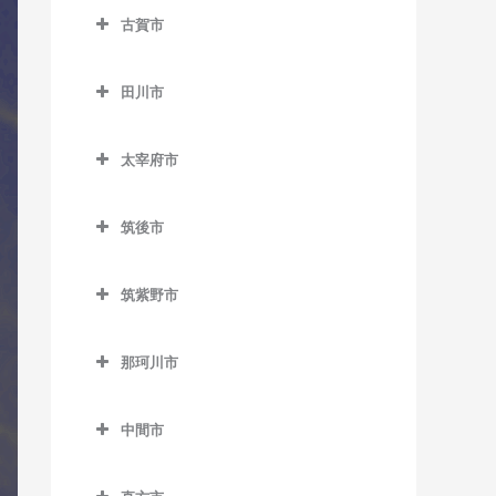
トラバス教室
競馬場前駅のコントラバス
室
室
折尾駅のコントラバス教室
古賀市
藤ノ木駅のコントラバス教
教室
八幡駅のコントラバス教室
古賀市のコントラバス教室
ノーフォーク広場駅のコン
荒木駅のコントラバス教室
楠橋駅のコントラバス教室
室
志井駅のコントラバス教室
トラバス教室
田川市
古賀駅のコントラバス教室
犬塚駅のコントラバス教室
熊西駅のコントラバス教室
二島駅のコントラバス教室
田川市のコントラバス教室
志井公園駅のコントラバス
門司駅のコントラバス教室
ししぶ駅のコントラバス教
大城駅のコントラバス教室
黒崎駅のコントラバス教室
若松駅のコントラバス教室
太宰府市
教室
大藪駅のコントラバス教室
室
門司港駅のコントラバス教
太宰府市のコントラバス教
学校前駅のコントラバス教
黒崎駅前駅のコントラバス
下曽根駅のコントラバス教
室
上伊田駅のコントラバス教
千鳥駅のコントラバス教室
室
室
筑後市
教室
室
室
筑後市のコントラバス教室
太宰府駅のコントラバス教
金島駅のコントラバス教室
木屋瀬駅のコントラバス教
城野駅のコントラバス教室
下伊田駅のコントラバス教
筑紫野市
室
筑後船小屋駅のコントラバ
室
北野駅のコントラバス教室
室
筑紫野市のコントラバス教
徳力嵐山口駅のコントラバ
ス教室
都府楼前駅のコントラバス
三ヶ森駅のコントラバス教
室
ス教室
櫛原駅のコントラバス教室
田川伊田駅のコントラバス
那珂川市
教室
西牟田駅のコントラバス教
室
教室
那珂川市のコントラバス教
朝倉街道駅のコントラバス
徳力公団前駅のコントラバ
久留米駅のコントラバス教
室
都府楼南駅のコントラバス
室
新木屋瀬駅のコントラバス
中間市
教室
ス教室
室
田川後藤寺駅のコントラバ
教室
羽犬塚駅のコントラバス教
教室
中間市のコントラバス教室
ス教室
桜台駅のコントラバス教室
守恒駅のコントラバス教室
久留米高校前駅のコントラ
室
西鉄五条駅のコントラバス