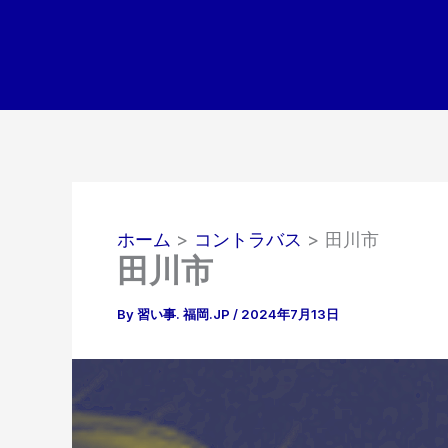
内
容
を
ス
キ
ッ
プ
ホーム
コントラバス
田川市
田川市
By
習い事. 福岡.JP
/
2024年7月13日