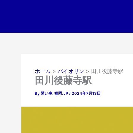
内
容
を
ス
キ
ッ
プ
ホーム
バイオリン
田川後藤寺駅
田川後藤寺駅
By
習い事. 福岡.JP
/
2024年7月13日