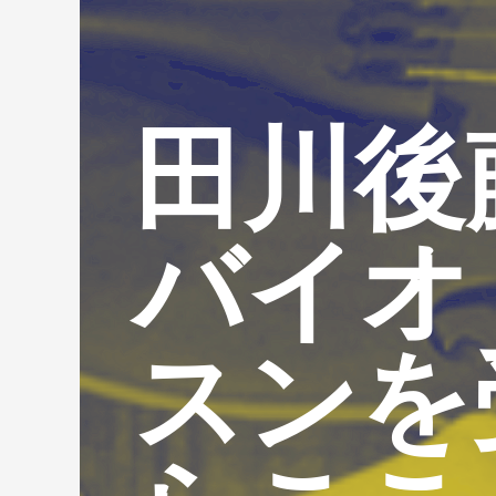
田川後
バイオ
スンを