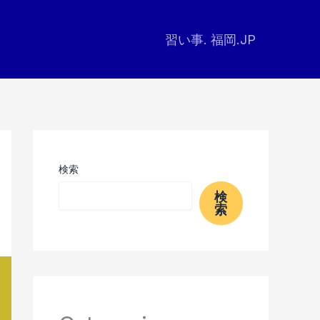
習い事. 福岡.JP
検索
検
索