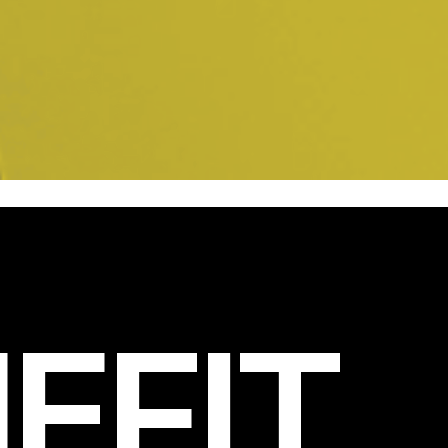
EFIT
.