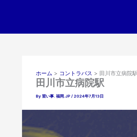
内
容
を
ス
キ
ッ
プ
ホーム
コントラバス
田川市立病院
田川市立病院駅
By
習い事. 福岡.JP
/
2024年7月13日