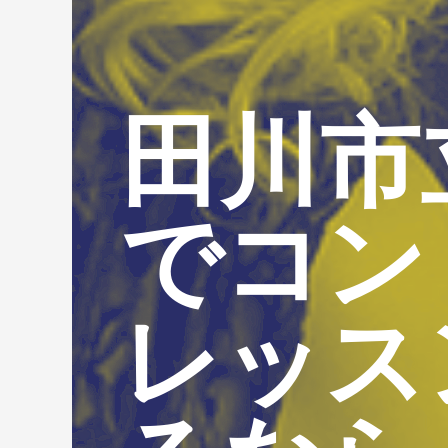
田川市
でコン
レッス