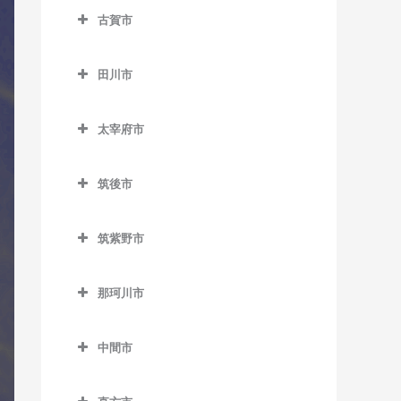
トラバス教室
競馬場前駅のコントラバス
室
室
折尾駅のコントラバス教室
古賀市
藤ノ木駅のコントラバス教
教室
八幡駅のコントラバス教室
古賀市のコントラバス教室
ノーフォーク広場駅のコン
荒木駅のコントラバス教室
楠橋駅のコントラバス教室
室
志井駅のコントラバス教室
トラバス教室
田川市
古賀駅のコントラバス教室
犬塚駅のコントラバス教室
熊西駅のコントラバス教室
二島駅のコントラバス教室
田川市のコントラバス教室
志井公園駅のコントラバス
門司駅のコントラバス教室
ししぶ駅のコントラバス教
大城駅のコントラバス教室
黒崎駅のコントラバス教室
若松駅のコントラバス教室
太宰府市
教室
大藪駅のコントラバス教室
室
門司港駅のコントラバス教
太宰府市のコントラバス教
学校前駅のコントラバス教
黒崎駅前駅のコントラバス
下曽根駅のコントラバス教
室
上伊田駅のコントラバス教
千鳥駅のコントラバス教室
室
室
筑後市
教室
室
室
筑後市のコントラバス教室
太宰府駅のコントラバス教
金島駅のコントラバス教室
木屋瀬駅のコントラバス教
城野駅のコントラバス教室
下伊田駅のコントラバス教
筑紫野市
室
筑後船小屋駅のコントラバ
室
北野駅のコントラバス教室
室
筑紫野市のコントラバス教
徳力嵐山口駅のコントラバ
ス教室
都府楼前駅のコントラバス
三ヶ森駅のコントラバス教
室
ス教室
櫛原駅のコントラバス教室
田川伊田駅のコントラバス
那珂川市
教室
西牟田駅のコントラバス教
室
教室
那珂川市のコントラバス教
朝倉街道駅のコントラバス
徳力公団前駅のコントラバ
久留米駅のコントラバス教
室
都府楼南駅のコントラバス
室
新木屋瀬駅のコントラバス
中間市
教室
ス教室
室
田川後藤寺駅のコントラバ
教室
羽犬塚駅のコントラバス教
教室
中間市のコントラバス教室
ス教室
桜台駅のコントラバス教室
守恒駅のコントラバス教室
久留米高校前駅のコントラ
室
西鉄五条駅のコントラバス