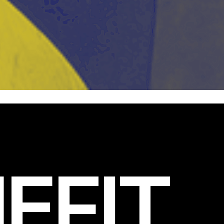
EFIT
.