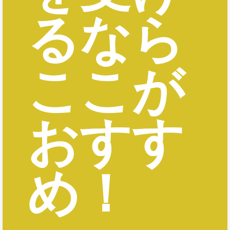
るなら
ここが
おすす
め！