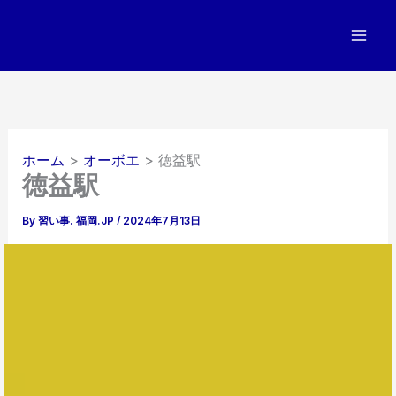
内
容
を
ス
キ
ッ
プ
ホーム
オーボエ
徳益駅
徳益駅
By
習い事. 福岡.JP
/
2024年7月13日