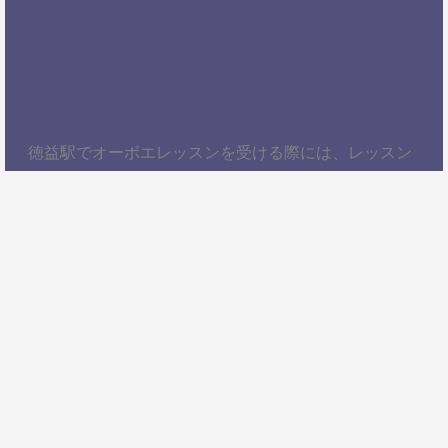
徳益駅でオーボエレッスンを受ける際には、レッスン
内容、講師の質、アクセスの良さ、料金体系などを総
合的に考慮することが大切です。自分にぴったりのス
クールを見つけて、楽しくオーボエを学びましょう！
以上、徳益駅でオーボエレッスンを受けるための情報
をお届けしました。ぜひ参考にして、自分に合ったオ
ーボエスクールを見つけてください。