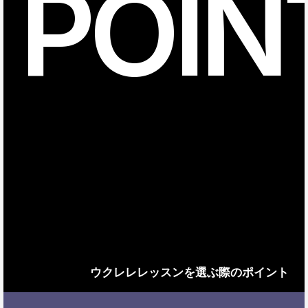
POIN
ウクレレレッスンを選ぶ際のポイント