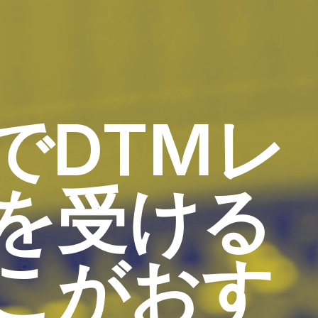
でDTMレ
を受ける
こがおす