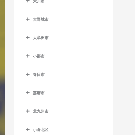
大川市
上三緒駅のDTM教室
うきは駅のDTM教室
加布里駅のDTM教室
大川市のDTM教室
九郎原駅のDTM教室
筑後大石駅のDTM教室
大野城市
鹿家駅のDTM教室
新飯塚駅のDTM教室
筑後吉井駅のDTM教室
大野城市のDTM教室
大入駅のDTM教室
大牟田市
筑前内野駅のDTM教室
大野城駅のDTM教室
筑前深江駅のDTM教室
大牟田市のDTM教室
筑前庄内駅のDTM教室
下大利駅のDTM教室
小郡市
筑前前原駅のDTM教室
大牟田駅のDTM教室
筑前大分駅のDTM教室
白木原駅のDTM教室
小郡市のDTM教室
波多江駅のDTM教室
銀水駅のDTM教室
春日市
天道駅のDTM教室
水城駅のDTM教室
味坂駅のDTM教室
福吉駅のDTM教室
倉永駅のDTM教室
春日市のDTM教室
鯰田駅のDTM教室
今隈駅のDTM教室
嘉麻市
美咲が丘駅のDTM教室
新大牟田駅のDTM教室
春日駅のDTM教室
大板井駅のDTM教室
嘉麻市のDTM教室
新栄町駅のDTM教室
春日原駅のDTM教室
北九州市
大保駅のDTM教室
下鴨生駅のDTM教室
西鉄銀水駅のDTM教室
博多南駅のDTM教室
北九州市のDTM教室
小郡駅のDTM教室
小倉北区
西鉄渡瀬駅のDTM教室