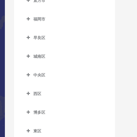
直方市
萩原駅のDTM教室
筑前山家駅のDTM教室
希望が丘高校前駅のDTM教
五郎丸駅のDTM教室
直方市のDTM教室
室
本城駅のDTM教室
天拝山駅のDTM教室
福岡市
聖マリア病院前駅のDTM教
遠賀野駅のDTM教室
筑前垣生駅のDTM教室
森下駅のDTM教室
西鉄二日市駅のDTM教室
福岡市のDTM教室
室
感田駅のDTM教室
筑豊中間駅のDTM教室
早良区
原田駅のDTM教室
善導寺駅のDTM教室
新入駅のDTM教室
早良区のDTM教室
通谷駅のDTM教室
二日市駅のDTM教室
大善寺駅のDTM教室
城南区
筑前植木駅のDTM教室
賀茂駅のDTM教室
中間駅のDTM教室
紫駅のDTM教室
城南区のDTM教室
田主丸駅のDTM教室
筑豊直方駅のDTM教室
次郎丸駅のDTM教室
東中間駅のDTM教室
中央区
梅林駅のDTM教室
筑後草野駅のDTM教室
中泉駅のDTM教室
西新駅のDTM教室
中央区のDTM教室
金山駅のDTM教室
津福駅のDTM教室
西区
直方駅のDTM教室
野芥駅のDTM教室
赤坂駅のDTM教室
茶山駅のDTM教室
西区のDTM教室
西鉄久留米駅のDTM教室
藤棚駅のDTM教室
藤崎駅のDTM教室
大濠公園駅のDTM教室
博多区
七隈駅のDTM教室
今宿駅のDTM教室
花畑駅のDTM教室
南直方御殿口駅のDTM教室
室見駅のDTM教室
桜坂駅のDTM教室
博多区のDTM教室
福大前駅のDTM教室
九大学研都市駅のDTM教室
御井駅のDTM教室
東区
天神駅のDTM教室
祇園駅のDTM教室