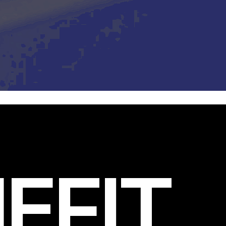
EFIT
.