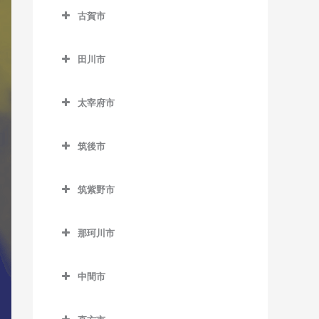
ノーフォーク広場駅のDTM
楠橋駅のDTM教室
藤ノ木駅のDTM教室
八幡駅のDTM教室
古賀市
下曽根駅のDTM教室
教室
荒木駅のDTM教室
熊西駅のDTM教室
二島駅のDTM教室
古賀市のDTM教室
城野駅のDTM教室
門司駅のDTM教室
犬塚駅のDTM教室
田川市
黒崎駅のDTM教室
若松駅のDTM教室
古賀駅のDTM教室
徳力嵐山口駅のDTM教室
門司港駅のDTM教室
大城駅のDTM教室
田川市のDTM教室
黒崎駅前駅のDTM教室
ししぶ駅のDTM教室
太宰府市
徳力公団前駅のDTM教室
学校前駅のDTM教室
大藪駅のDTM教室
木屋瀬駅のDTM教室
千鳥駅のDTM教室
太宰府市のDTM教室
守恒駅のDTM教室
金島駅のDTM教室
上伊田駅のDTM教室
筑後市
三ヶ森駅のDTM教室
太宰府駅のDTM教室
呼野駅のDTM教室
北野駅のDTM教室
下伊田駅のDTM教室
筑後市のDTM教室
新木屋瀬駅のDTM教室
都府楼前駅のDTM教室
筑紫野市
櫛原駅のDTM教室
田川伊田駅のDTM教室
筑後船小屋駅のDTM教室
陣原駅のDTM教室
都府楼南駅のDTM教室
筑紫野市のDTM教室
久留米駅のDTM教室
田川後藤寺駅のDTM教室
西牟田駅のDTM教室
那珂川市
筑豊香月駅のDTM教室
西鉄五条駅のDTM教室
朝倉街道駅のDTM教室
久留米高校前駅のDTM教室
田川市立病院駅のDTM教室
羽犬塚駅のDTM教室
那珂川市のDTM教室
西黒崎駅のDTM教室
桜台駅のDTM教室
中間市
久留米大学前駅のDTM教室
船尾駅のDTM教室
西山駅のDTM教室
筑紫駅のDTM教室
中間市のDTM教室
古賀茶屋駅のDTM教室
糒駅のDTM教室