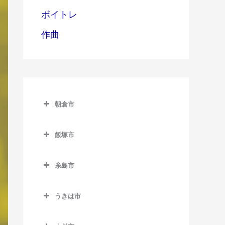
ボイトレ
作曲
朝倉市
朝倉市のDTM教室
飯塚市
甘木駅のDTM教室
飯塚市のDTM教室
上浦駅のDTM教室
糸島市
飯塚駅のDTM教室
馬田駅のDTM教室
糸島市のDTM教室
浦田駅のDTM教室
うきは市
一貴山駅のDTM教室
上穂波駅のDTM教室
うきは市のDTM教室
糸島高校前駅のDTM教室