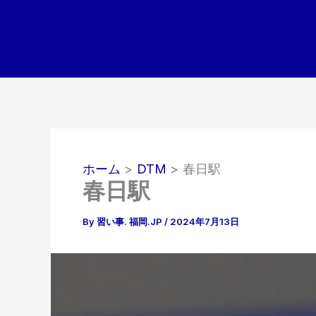
内
容
を
ス
キ
ッ
プ
ホーム
DTM
春日駅
春日駅
By
習い事. 福岡.JP
/
2024年7月13日