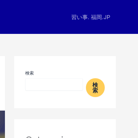
習い事. 福岡.JP
検索
検
索