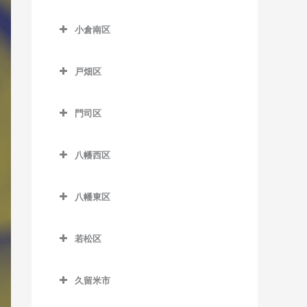
津古駅のDTM教室
小倉北区のDTM教室
東甘木駅のDTM教室
小倉南区
西鉄小郡駅のDTM教室
片野駅のDTM教室
吉野駅のDTM教室
小倉南区のDTM教室
端間駅のDTM教室
香春口三萩野駅のDTM教室
戸畑区
安部山公園駅のDTM教室
松崎駅のDTM教室
小倉駅のDTM教室
戸畑区のDTM教室
石田駅のDTM教室
門司区
三国が丘駅のDTM教室
旦過駅のDTM教室
九州工大前駅のDTM教室
石原町駅のDTM教室
門司区のDTM教室
三沢駅のDTM教室
西小倉駅のDTM教室
戸畑駅のDTM教室
八幡西区
企救丘駅のDTM教室
出光美術館駅のDTM教室
平和通駅のDTM教室
八幡西区のDTM教室
北方駅のDTM教室
関門海峡めかり駅のDTM教
八幡東区
南小倉駅のDTM教室
穴生駅のDTM教室
室
朽網駅のDTM教室
八幡東区のDTM教室
今池駅のDTM教室
九州鉄道記念館駅のDTM教
若松区
競馬場前駅のDTM教室
枝光駅のDTM教室
室
永犬丸駅のDTM教室
若松区のDTM教室
志井駅のDTM教室
スペースワールド駅のDTM
小森江駅のDTM教室
久留米市
折尾駅のDTM教室
奥洞海駅のDTM教室
教室
志井公園駅のDTM教室
久留米市のDTM教室