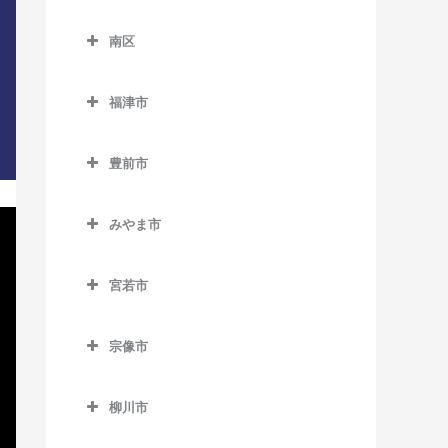
別府駅のDTM教室
下山門駅のDTM教室
東区のDTM教室
三潴駅のDTM教室
天神南駅のDTM教室
櫛田神社前駅のDTM教室
南区
周船寺駅のDTM教室
海ノ中道駅のDTM教室
南久留米駅のDTM教室
唐人町駅のDTM教室
呉服町駅のDTM教室
南区のDTM教室
橋本駅のDTM教室
貝塚駅のDTM教室
宮の陣駅のDTM教室
福津市
西鉄平尾駅のDTM教室
桜並木駅のDTM教室
井尻駅のDTM教室
姪浜駅のDTM教室
香椎駅のDTM教室
福津市のDTM教室
安武駅のDTM教室
西鉄福岡（天神）駅のDTM
雑餉隈駅のDTM教室
大橋駅のDTM教室
豊前市
香椎花園前駅のDTM教室
東福間駅のDTM教室
教室
竹下駅のDTM教室
笹原駅のDTM教室
豊前市のDTM教室
香椎神宮駅のDTM教室
福間駅のDTM教室
薬院駅のDTM教室
みやま市
千代県庁口駅のDTM教室
高宮駅のDTM教室
宇島駅のDTM教室
香椎宮前駅のDTM教室
みやま市のDTM教室
薬院大通駅のDTM教室
中洲川端駅のDTM教室
豊前松江駅のDTM教室
宮若市
雁ノ巣駅のDTM教室
江の浦駅のDTM教室
六本松駅のDTM教室
博多駅のDTM教室
三毛門駅のDTM教室
宮若市のDTM教室
九産大前駅のDTM教室
瀬高駅のDTM教室
渡辺通駅のDTM教室
宗像市
東比恵駅のDTM教室
西戸崎駅のDTM教室
開駅のDTM教室
宗像市のDTM教室
福岡空港駅のDTM教室
柳川市
千早駅のDTM教室
南瀬高駅のDTM教室
赤間駅のDTM教室
南福岡駅のDTM教室
柳川市のDTM教室