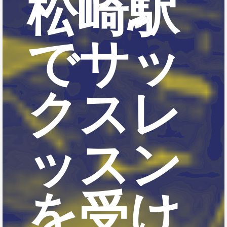
松崎駅
でサッ
クスレ
ッスン
を受け