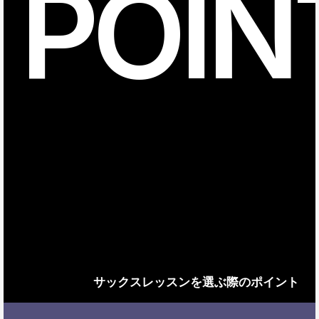
POIN
サックスレッスンを選ぶ際のポイント