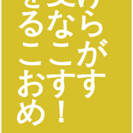
るなら
ここが
おすす
め！