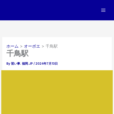
内
容
を
ス
キ
ッ
プ
ホーム
オーボエ
千鳥駅
千鳥駅
By
習い事. 福岡.JP
/
2024年7月13日