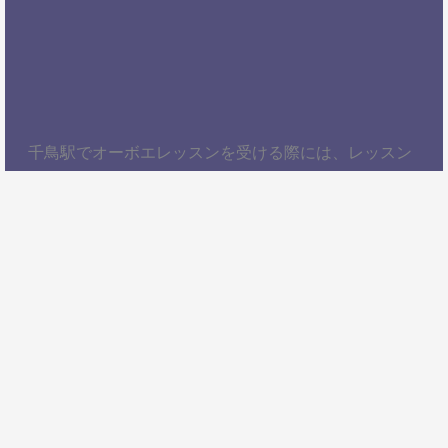
千鳥駅でオーボエレッスンを受ける際には、レッスン
内容、講師の質、アクセスの良さ、料金体系などを総
合的に考慮することが大切です。自分にぴったりのス
クールを見つけて、楽しくオーボエを学びましょう！
以上、千鳥駅でオーボエレッスンを受けるための情報
をお届けしました。ぜひ参考にして、自分に合ったオ
ーボエスクールを見つけてください。