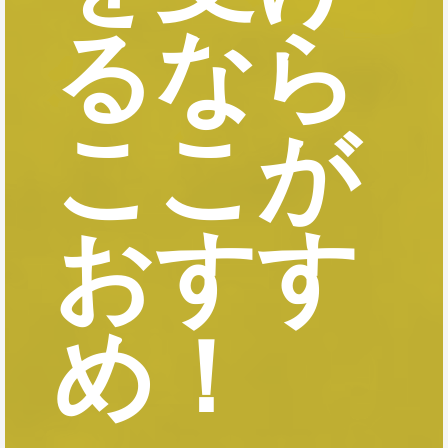
るなら
ここが
おすす
め！