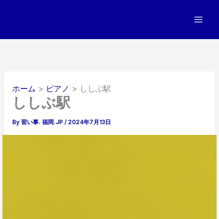
内
容
を
ス
キ
ッ
プ
ホーム
ピアノ
ししぶ駅
ししぶ駅
By
習い事. 福岡.JP
/
2024年7月13日