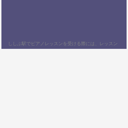
ししぶ駅でピアノレッスンを受ける際には、レッスン
内容、講師の質、アクセスの良さ、料金体系などを総
合的に考慮することが大切です。自分にぴったりのス
クールを見つけて、楽しくピアノを学びましょう！以
上、ししぶ駅でピアノレッスンを受けるための情報を
お届けしました。ぜひ参考にして、自分に合ったピア
ノスクールを見つけてください。