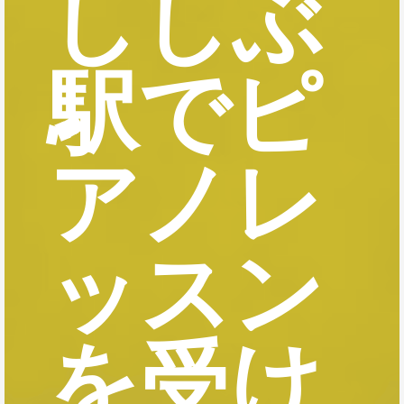
ししぶ
駅でピ
アノレ
ッスン
を受け