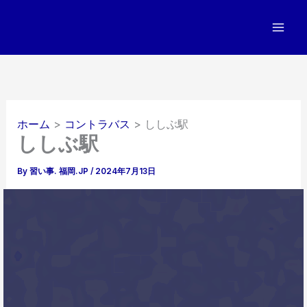
内
容
を
ス
キ
ッ
プ
ホーム
コントラバス
ししぶ駅
ししぶ駅
By
習い事. 福岡.JP
/
2024年7月13日