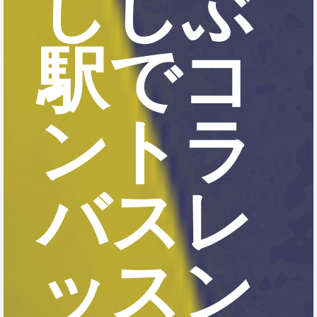
ししぶ
駅でコ
ントラ
バスレ
ッスン