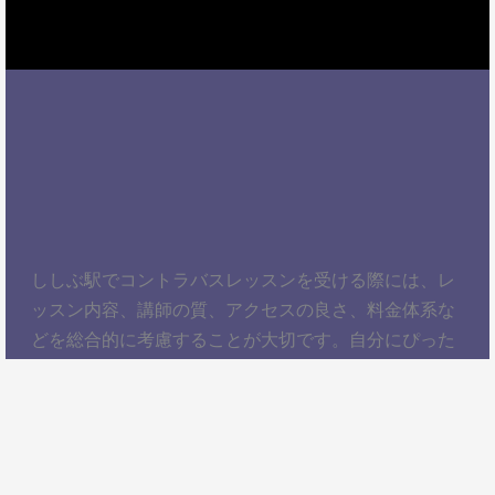
ししぶ駅でコントラバスレッスンを受ける際には、レ
ッスン内容、講師の質、アクセスの良さ、料金体系な
どを総合的に考慮することが大切です。自分にぴった
りのスクールを見つけて、楽しくコントラバスを学び
ましょう！以上、ししぶ駅でコントラバスレッスンを
受けるための情報をお届けしました。ぜひ参考にし
て、自分に合ったコントラバススクールを見つけてく
ださい。