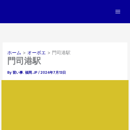
内
容
を
ス
キ
ッ
プ
ホーム
オーボエ
門司港駅
門司港駅
By
習い事. 福岡.JP
/
2024年7月13日