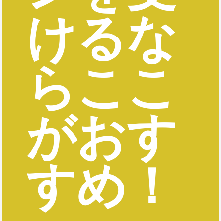
けるな
らここ
がおす
すめ！