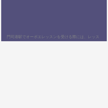
門司港駅でオーボエレッスンを受ける際には、レッス
ン内容、講師の質、アクセスの良さ、料金体系などを
総合的に考慮することが大切です。自分にぴったりの
スクールを見つけて、楽しくオーボエを学びましょ
う！以上、門司港駅でオーボエレッスンを受けるため
の情報をお届けしました。ぜひ参考にして、自分に合
ったオーボエスクールを見つけてください。