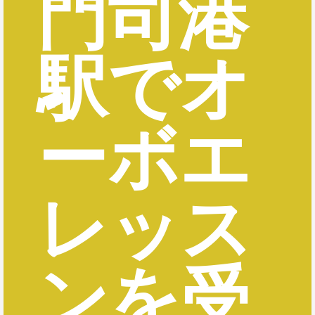
門司港
駅でオ
ーボエ
レッス
ンを受