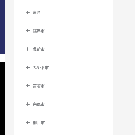
別府駅のDTM教室
下山門駅のDTM教室
東区のDTM教室
三潴駅のDTM教室
天神南駅のDTM教室
櫛田神社前駅のDTM教室
南区
周船寺駅のDTM教室
海ノ中道駅のDTM教室
南久留米駅のDTM教室
唐人町駅のDTM教室
呉服町駅のDTM教室
南区のDTM教室
橋本駅のDTM教室
貝塚駅のDTM教室
宮の陣駅のDTM教室
福津市
西鉄平尾駅のDTM教室
桜並木駅のDTM教室
井尻駅のDTM教室
姪浜駅のDTM教室
香椎駅のDTM教室
福津市のDTM教室
安武駅のDTM教室
西鉄福岡（天神）駅のDTM
雑餉隈駅のDTM教室
大橋駅のDTM教室
豊前市
香椎花園前駅のDTM教室
東福間駅のDTM教室
教室
竹下駅のDTM教室
笹原駅のDTM教室
豊前市のDTM教室
香椎神宮駅のDTM教室
福間駅のDTM教室
薬院駅のDTM教室
みやま市
千代県庁口駅のDTM教室
高宮駅のDTM教室
宇島駅のDTM教室
香椎宮前駅のDTM教室
みやま市のDTM教室
薬院大通駅のDTM教室
中洲川端駅のDTM教室
豊前松江駅のDTM教室
宮若市
雁ノ巣駅のDTM教室
江の浦駅のDTM教室
六本松駅のDTM教室
博多駅のDTM教室
三毛門駅のDTM教室
宮若市のDTM教室
九産大前駅のDTM教室
瀬高駅のDTM教室
渡辺通駅のDTM教室
宗像市
東比恵駅のDTM教室
西戸崎駅のDTM教室
開駅のDTM教室
宗像市のDTM教室
福岡空港駅のDTM教室
柳川市
千早駅のDTM教室
南瀬高駅のDTM教室
赤間駅のDTM教室
南福岡駅のDTM教室
柳川市のDTM教室