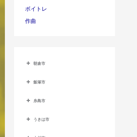
ボイトレ
作曲
朝倉市
朝倉市のDTM教室
飯塚市
甘木駅のDTM教室
飯塚市のDTM教室
上浦駅のDTM教室
糸島市
飯塚駅のDTM教室
馬田駅のDTM教室
糸島市のDTM教室
浦田駅のDTM教室
うきは市
一貴山駅のDTM教室
上穂波駅のDTM教室
うきは市のDTM教室
糸島高校前駅のDTM教室