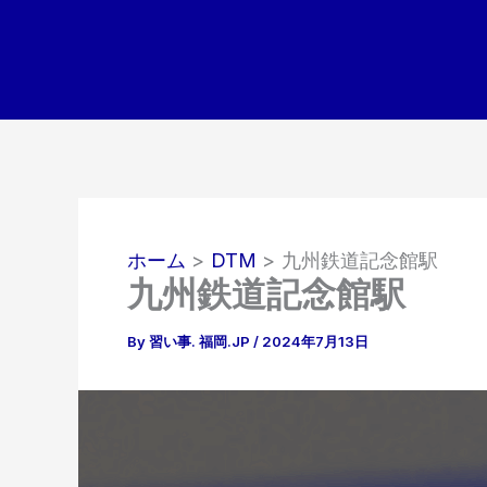
内
容
を
ス
キ
ッ
プ
ホーム
DTM
九州鉄道記念館駅
九州鉄道記念館駅
By
習い事. 福岡.JP
/
2024年7月13日