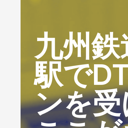
九州鉄
駅でD
ンを受