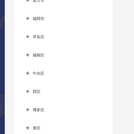
直方市
萩原駅のDTM教室
筑前山家駅のDTM教室
希望が丘高校前駅のDTM教
五郎丸駅のDTM教室
直方市のDTM教室
室
本城駅のDTM教室
天拝山駅のDTM教室
福岡市
聖マリア病院前駅のDTM教
遠賀野駅のDTM教室
筑前垣生駅のDTM教室
森下駅のDTM教室
西鉄二日市駅のDTM教室
福岡市のDTM教室
室
感田駅のDTM教室
筑豊中間駅のDTM教室
早良区
原田駅のDTM教室
善導寺駅のDTM教室
新入駅のDTM教室
早良区のDTM教室
通谷駅のDTM教室
二日市駅のDTM教室
大善寺駅のDTM教室
城南区
筑前植木駅のDTM教室
賀茂駅のDTM教室
中間駅のDTM教室
紫駅のDTM教室
城南区のDTM教室
田主丸駅のDTM教室
筑豊直方駅のDTM教室
次郎丸駅のDTM教室
東中間駅のDTM教室
中央区
梅林駅のDTM教室
筑後草野駅のDTM教室
中泉駅のDTM教室
西新駅のDTM教室
中央区のDTM教室
金山駅のDTM教室
津福駅のDTM教室
西区
直方駅のDTM教室
野芥駅のDTM教室
赤坂駅のDTM教室
茶山駅のDTM教室
西区のDTM教室
西鉄久留米駅のDTM教室
藤棚駅のDTM教室
藤崎駅のDTM教室
大濠公園駅のDTM教室
博多区
七隈駅のDTM教室
今宿駅のDTM教室
花畑駅のDTM教室
南直方御殿口駅のDTM教室
室見駅のDTM教室
桜坂駅のDTM教室
博多区のDTM教室
福大前駅のDTM教室
九大学研都市駅のDTM教室
御井駅のDTM教室
東区
天神駅のDTM教室
祇園駅のDTM教室