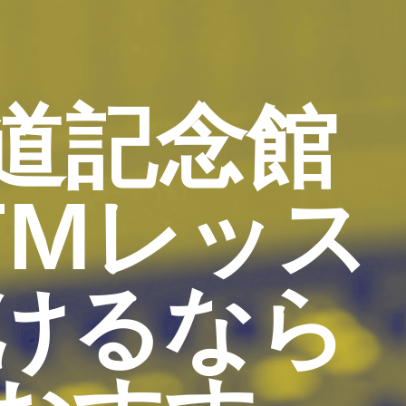
道記念館
TMレッス
けるなら