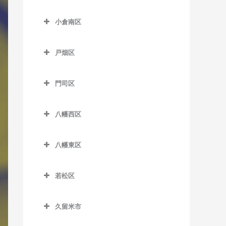
津古駅のDTM教室
小倉北区のDTM教室
東甘木駅のDTM教室
小倉南区
西鉄小郡駅のDTM教室
片野駅のDTM教室
吉野駅のDTM教室
小倉南区のDTM教室
端間駅のDTM教室
香春口三萩野駅のDTM教室
戸畑区
安部山公園駅のDTM教室
松崎駅のDTM教室
小倉駅のDTM教室
戸畑区のDTM教室
石田駅のDTM教室
門司区
三国が丘駅のDTM教室
旦過駅のDTM教室
九州工大前駅のDTM教室
石原町駅のDTM教室
門司区のDTM教室
三沢駅のDTM教室
西小倉駅のDTM教室
戸畑駅のDTM教室
八幡西区
企救丘駅のDTM教室
出光美術館駅のDTM教室
平和通駅のDTM教室
八幡西区のDTM教室
北方駅のDTM教室
関門海峡めかり駅のDTM教
八幡東区
南小倉駅のDTM教室
穴生駅のDTM教室
室
朽網駅のDTM教室
八幡東区のDTM教室
今池駅のDTM教室
九州鉄道記念館駅のDTM教
若松区
競馬場前駅のDTM教室
枝光駅のDTM教室
室
永犬丸駅のDTM教室
若松区のDTM教室
志井駅のDTM教室
スペースワールド駅のDTM
小森江駅のDTM教室
久留米市
折尾駅のDTM教室
奥洞海駅のDTM教室
教室
志井公園駅のDTM教室
久留米市のDTM教室