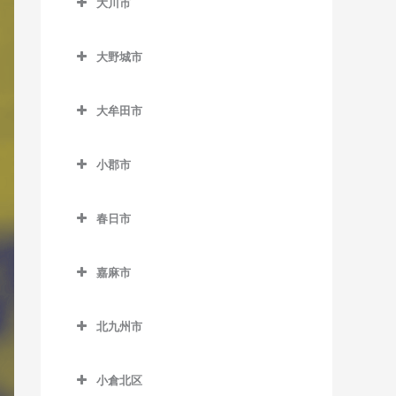
大川市
上三緒駅のDTM教室
うきは駅のDTM教室
加布里駅のDTM教室
大川市のDTM教室
九郎原駅のDTM教室
筑後大石駅のDTM教室
大野城市
鹿家駅のDTM教室
新飯塚駅のDTM教室
筑後吉井駅のDTM教室
大野城市のDTM教室
大入駅のDTM教室
大牟田市
筑前内野駅のDTM教室
大野城駅のDTM教室
筑前深江駅のDTM教室
大牟田市のDTM教室
筑前庄内駅のDTM教室
下大利駅のDTM教室
小郡市
筑前前原駅のDTM教室
大牟田駅のDTM教室
筑前大分駅のDTM教室
白木原駅のDTM教室
小郡市のDTM教室
波多江駅のDTM教室
銀水駅のDTM教室
春日市
天道駅のDTM教室
水城駅のDTM教室
味坂駅のDTM教室
福吉駅のDTM教室
倉永駅のDTM教室
春日市のDTM教室
鯰田駅のDTM教室
今隈駅のDTM教室
嘉麻市
美咲が丘駅のDTM教室
新大牟田駅のDTM教室
春日駅のDTM教室
大板井駅のDTM教室
嘉麻市のDTM教室
新栄町駅のDTM教室
春日原駅のDTM教室
北九州市
大保駅のDTM教室
下鴨生駅のDTM教室
西鉄銀水駅のDTM教室
博多南駅のDTM教室
北九州市のDTM教室
小郡駅のDTM教室
小倉北区
西鉄渡瀬駅のDTM教室