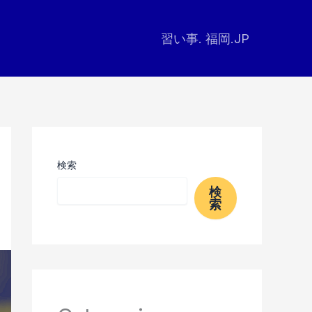
習い事. 福岡.JP
検索
検
索