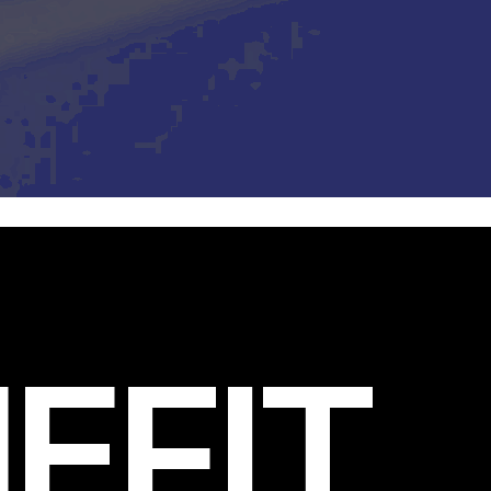
EFIT
.