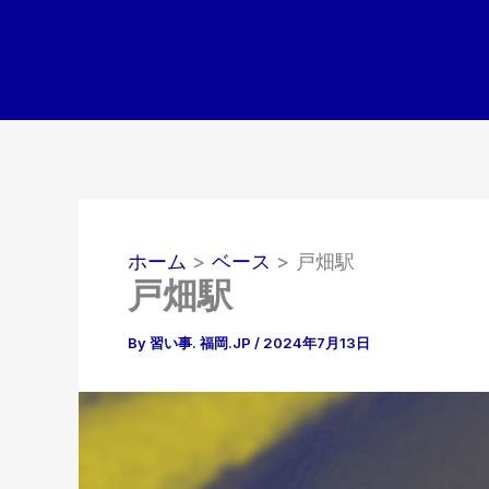
内
容
を
ス
キ
ッ
プ
ホーム
ベース
戸畑駅
戸畑駅
By
習い事. 福岡.JP
/
2024年7月13日