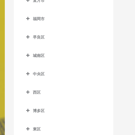
室
直方市
萩原駅のベース教室
筑前山家駅のベース教室
希望が丘高校前駅のベース
糒駅のベース教室
直方市のベース教室
教室
古賀茶屋駅のベース教室
本城駅のベース教室
天拝山駅のベース教室
福岡市
遠賀野駅のベース教室
筑前垣生駅のベース教室
五郎丸駅のベース教室
森下駅のベース教室
西鉄二日市駅のベース教室
福岡市のベース教室
感田駅のベース教室
筑豊中間駅のベース教室
聖マリア病院前駅のベース
早良区
原田駅のベース教室
教室
新入駅のベース教室
早良区のベース教室
通谷駅のベース教室
二日市駅のベース教室
城南区
善導寺駅のベース教室
筑前植木駅のベース教室
賀茂駅のベース教室
中間駅のベース教室
紫駅のベース教室
城南区のベース教室
大善寺駅のベース教室
筑豊直方駅のベース教室
次郎丸駅のベース教室
東中間駅のベース教室
中央区
梅林駅のベース教室
田主丸駅のベース教室
中泉駅のベース教室
西新駅のベース教室
中央区のベース教室
金山駅のベース教室
西区
筑後草野駅のベース教室
直方駅のベース教室
野芥駅のベース教室
赤坂駅のベース教室
茶山駅のベース教室
西区のベース教室
津福駅のベース教室
藤棚駅のベース教室
藤崎駅のベース教室
大濠公園駅のベース教室
博多区
七隈駅のベース教室
今宿駅のベース教室
西鉄久留米駅のベース教室
南直方御殿口駅のベース教
室見駅のベース教室
桜坂駅のベース教室
博多区のベース教室
福大前駅のベース教室
九大学研都市駅のベース教
室
東区
花畑駅のベース教室
天神駅のベース教室
祇園駅のベース教室
室