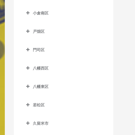
津古駅のベース教室
小倉北区のベース教室
東甘木駅のベース教室
小倉南区
西鉄小郡駅のベース教室
片野駅のベース教室
吉野駅のベース教室
小倉南区のベース教室
端間駅のベース教室
香春口三萩野駅のベース教
戸畑区
安部山公園駅のベース教室
室
松崎駅のベース教室
戸畑区のベース教室
石田駅のベース教室
小倉駅のベース教室
門司区
三国が丘駅のベース教室
九州工大前駅のベース教室
石原町駅のベース教室
門司区のベース教室
旦過駅のベース教室
三沢駅のベース教室
戸畑駅のベース教室
八幡西区
企救丘駅のベース教室
出光美術館駅のベース教室
西小倉駅のベース教室
八幡西区のベース教室
北方駅のベース教室
関門海峡めかり駅のベース
平和通駅のベース教室
八幡東区
穴生駅のベース教室
教室
朽網駅のベース教室
八幡東区のベース教室
南小倉駅のベース教室
今池駅のベース教室
九州鉄道記念館駅のベース
若松区
競馬場前駅のベース教室
枝光駅のベース教室
教室
永犬丸駅のベース教室
若松区のベース教室
志井駅のベース教室
スペースワールド駅のベー
小森江駅のベース教室
久留米市
折尾駅のベース教室
奥洞海駅のベース教室
ス教室
志井公園駅のベース教室
久留米市のベース教室