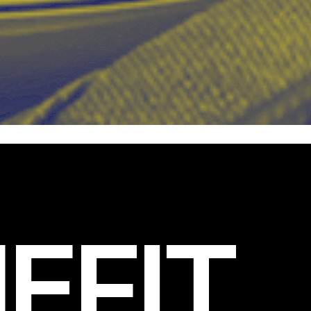
EFIT
.