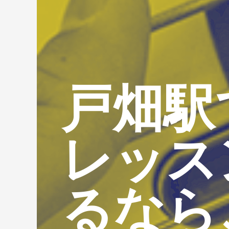
戸畑駅
レッス
るなら