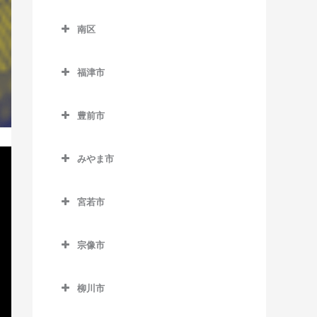
別府駅のベース教室
東区のベース教室
御井駅のベース教室
天神南駅のベース教室
櫛田神社前駅のベース教室
下山門駅のベース教室
南区
海ノ中道駅のベース教室
三潴駅のベース教室
唐人町駅のベース教室
呉服町駅のベース教室
南区のベース教室
周船寺駅のベース教室
貝塚駅のベース教室
福津市
南久留米駅のベース教室
西鉄平尾駅のベース教室
桜並木駅のベース教室
井尻駅のベース教室
橋本駅のベース教室
香椎駅のベース教室
福津市のベース教室
宮の陣駅のベース教室
西鉄福岡（天神）駅のベー
雑餉隈駅のベース教室
大橋駅のベース教室
姪浜駅のベース教室
豊前市
香椎花園前駅のベース教室
東福間駅のベース教室
ス教室
安武駅のベース教室
竹下駅のベース教室
笹原駅のベース教室
豊前市のベース教室
香椎神宮駅のベース教室
福間駅のベース教室
薬院駅のベース教室
みやま市
千代県庁口駅のベース教室
高宮駅のベース教室
宇島駅のベース教室
香椎宮前駅のベース教室
みやま市のベース教室
薬院大通駅のベース教室
中洲川端駅のベース教室
豊前松江駅のベース教室
宮若市
雁ノ巣駅のベース教室
江の浦駅のベース教室
六本松駅のベース教室
博多駅のベース教室
三毛門駅のベース教室
宮若市のベース教室
九産大前駅のベース教室
瀬高駅のベース教室
渡辺通駅のベース教室
宗像市
東比恵駅のベース教室
西戸崎駅のベース教室
開駅のベース教室
宗像市のベース教室
福岡空港駅のベース教室
柳川市
千早駅のベース教室
南瀬高駅のベース教室
赤間駅のベース教室
南福岡駅のベース教室
柳川市のベース教室