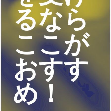
るなら
ここが
おすす
め！