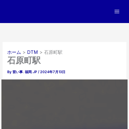
内
容
を
ス
キ
ッ
プ
ホーム
DTM
石原町駅
石原町駅
By
習い事. 福岡.JP
/
2024年7月13日