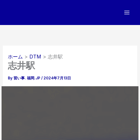
内
容
を
ス
キ
ッ
プ
ホーム
DTM
志井駅
志井駅
By
習い事. 福岡.JP
/
2024年7月13日