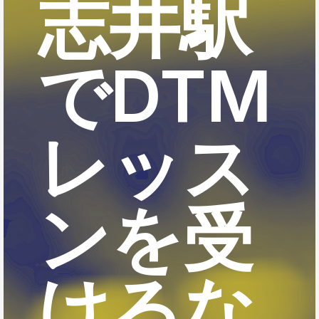
志井駅
でDTM
レッス
ンを受
けるな