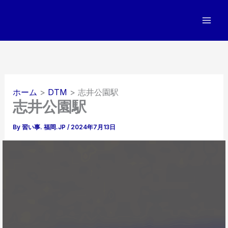
内
容
を
ス
キ
ッ
プ
ホーム
DTM
志井公園駅
志井公園駅
By
習い事. 福岡.JP
/
2024年7月13日