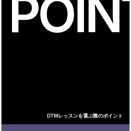
POIN
DTMレッスンを選ぶ際のポイント