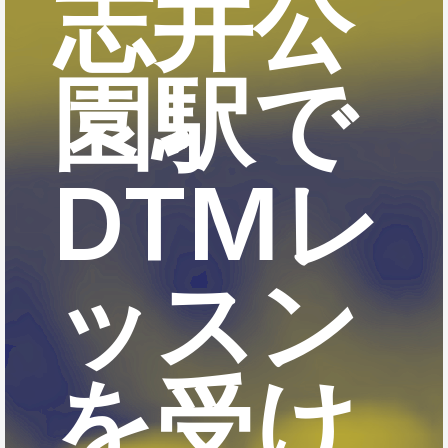
志井公
園駅で
DTMレ
ッスン
を受け