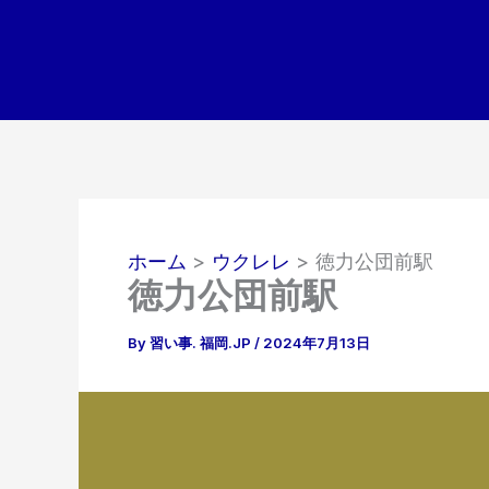
内
容
を
ス
キ
ッ
プ
ホーム
ウクレレ
徳力公団前駅
徳力公団前駅
By
習い事. 福岡.JP
/
2024年7月13日