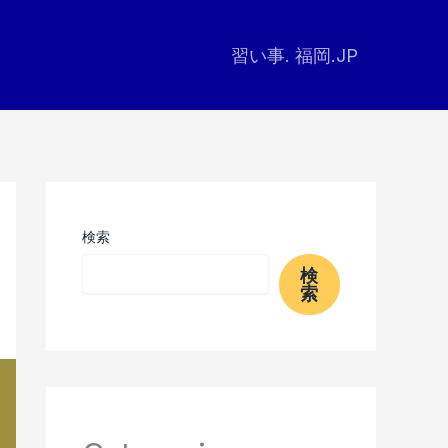
習い事. 福岡.JP
検索
検
索