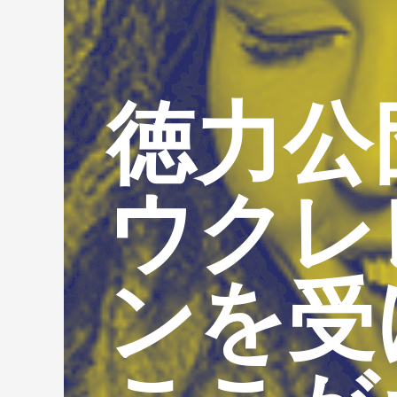
徳力公
ウクレ
ンを受