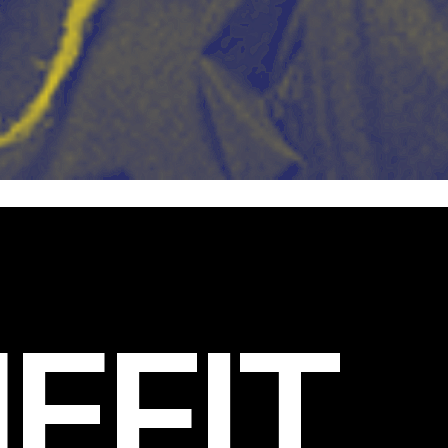
EFIT
.