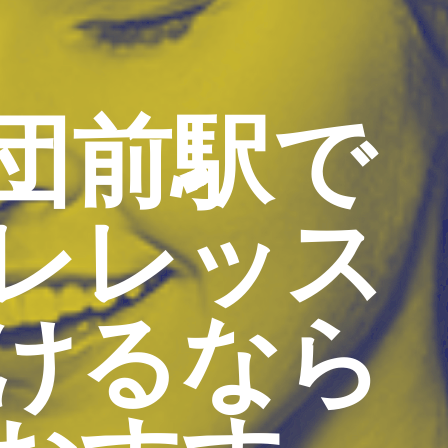
団前駅で
レレッス
けるなら