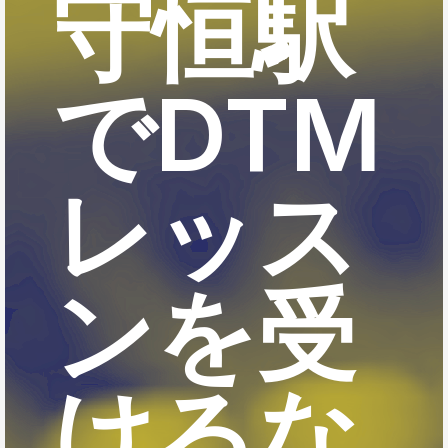
守恒駅
でDTM
レッス
ンを受
けるな