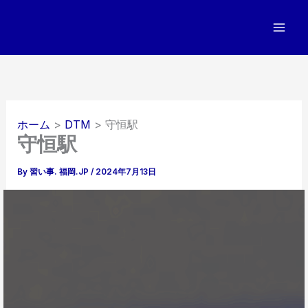
内
容
を
ス
キ
ッ
プ
ホーム
DTM
守恒駅
守恒駅
By
習い事. 福岡.JP
/
2024年7月13日